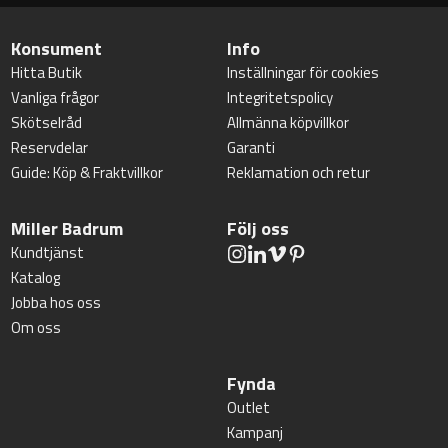
Konsument
Info
Hitta Butik
Inställningar för cookies
Vanliga frågor
Integritetspolicy
Skötselråd
Allmänna köpvillkor
Reservdelar
Garanti
Guide: Köp & Fraktvillkor
Reklamation och retur
Miller Badrum
Följ oss
Kundtjänst
Katalog
Jobba hos oss
Om oss
Fynda
Outlet
Kampanj