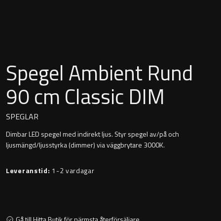
Montana
Heltäckande handfat
Orlando
Fristående handfat
Signature
Spegel Ambient Rund
Underlimmat handfat
Stockholm
90 cm Classic DIM
Handfat med piedestal
SPEGLAR
Dimbar LED spegel med indirekt ljus. Styr spegel av/på och
Blandare
ljusmängd/ljusstyrka (dimmer) via väggbrytare 3000K.
Tvättställsblandare
Leveranstid:
1-2 vardagar
Bottenventiler
Gå till Hitta Butik för närmsta återförsäljare