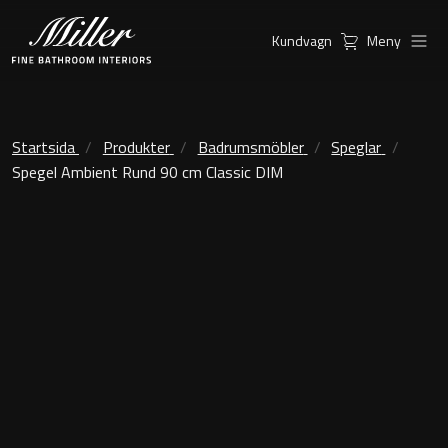
Kundvagn
Meny
Produkter
Serier
Ambient Speglar
Kommoder
Startsida
Produkter
Badrumsmöbler
Speglar
Spegel Ambient Rund 90 cm Classic DIM
Inspiration
City
Möbelpaket
Hitta
Classic Porslin
återförsäljare
Kensington
Spegelskåp
London
Linear Led Spegelskåp
New York
Kundservice
Sky Spegelskåp