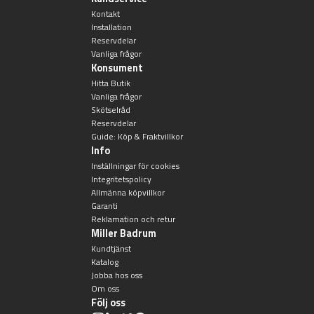
Övriga badrumstillbehör
Kontakt
Installation
Reservdelar
Vanliga frågor
Konsument
Hitta Butik
Vanliga frågor
Skötselråd
Reservdelar
Guide: Köp & Fraktvillkor
Info
Inställningar för cookies
Integritetspolicy
Allmänna köpvillkor
Garanti
Reklamation och retur
Miller Badrum
Kundtjänst
Katalog
Jobba hos oss
Om oss
Följ oss