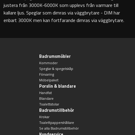
justera från 3000K-6000K som upplevs från varmare till
Badkarshandtag
kallare ljus. Speglar som dimras via väggbrytare - DIM har
enbart 3000K men kan fortfarande dimras via väggbrytare.
Duschkorgar
Hyllor
Badrumsmöbler
Sminkspeglar
Kommoder
Speglar & spegelskåp
Speglar utan belysning
Förvaring
Möbelpaket
Porslin & blandare
Toalettborstset
Handfat
Blandare
Toalettstolar
Belysning
Badrumstillbehör
Krokar
Handtag & knoppar
Toalettpappershållare
Se alla Badrumstillbehör
Kundservice