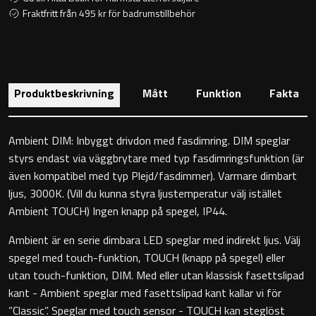
Toalettstolar
Fraktfritt från 495 kr för badrumstillbehör
Golvstående toalettstol
Vägghängd toalettstol
Produktbeskrivning
Mått
Funktion
Fakta
Ambient DIM: Inbyggt drivdon med fasdimring. DIM speglar
styrs endast via väggbrytare med typ fasdimringsfunktion (är
även kompatibel med typ Plejd/fasdimmer). Varmare dimbart
Toalettpappershållare
ljus, 3000K. (Vill du kunna styra ljustemperatur välj istället
Ambient TOUCH) Ingen knapp på spegel, IP44.
Krokar
Ambient är en serie dimbara LED speglar med indirekt ljus. Välj
spegel med touch-funktion, TOUCH (knapp på spegel) eller
Handduksringar
utan touch-funktion, DIM. Med eller utan klassisk fasettslipad
kant - Ambient speglar med fasettslipad kant kallar vi för
Handduksstänger
”Classic”. Speglar med touch sensor - TOUCH kan steglöst