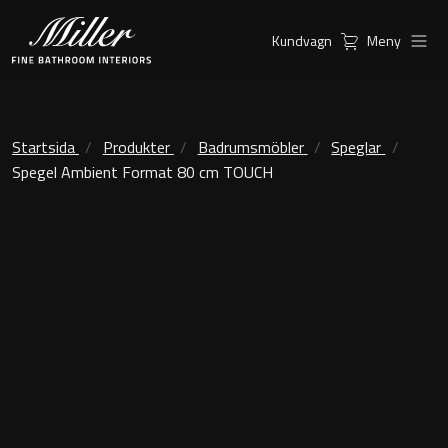
Kundvagn
Meny
Produkter
Serier
Ambient Speglar
Kommoder
Startsida
Produkter
Badrumsmöbler
Speglar
Spegel Ambient Format 80 cm TOUCH
Inspiration
City
Möbelpaket
Hitta
Classic Porslin
återförsäljare
Kensington
Spegelskåp
London
Linear Led Spegelskåp
New York
Kundservice
Sky Spegelskåp