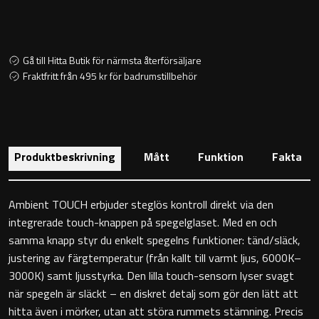
Toalettstolar
Golvstående toalettstol
Gå till Hitta Butik för närmsta återförsäljare
Fraktfritt från 495 kr för badrumstillbehör
Vägghängd toalettstol
Produktbeskrivning
Mått
Funktion
Fakta
Toalettpappershållare
Ambient TOUCH erbjuder steglös kontroll direkt via den
integrerade touch-knappen på spegelglaset. Med en och
Krokar
samma knapp styr du enkelt spegelns funktioner: tänd/släck,
justering av färgtemperatur (från kallt till varmt ljus, 6000K–
Handduksringar
3000K) samt ljusstyrka. Den lilla touch-sensorn lyser svagt
när spegeln är släckt – en diskret detalj som gör den lätt att
Handduksstänger
hitta även i mörker, utan att störa rummets stämning. Precis