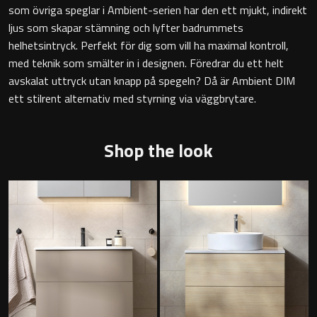
som övriga speglar i Ambient-serien har den ett mjukt, indirekt
Badkarshandtag
ljus som skapar stämning och lyfter badrummets
helhetsintryck. Perfekt för dig som vill ha maximal kontroll,
Duschkorgar
med teknik som smälter in i designen. Föredrar du ett helt
avskalat uttryck utan knapp på spegeln? Då är Ambient DIM
Hyllor
ett stilrent alternativ med styrning via väggbrytare.
Sminkspeglar
Shop the look
Speglar utan belysning
Toalettborstset
Belysning
Handtag & knoppar