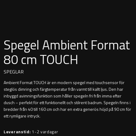
Montana
Heltäckande handfat
Orlando
Fristående handfat
Signature
Spegel Ambient Format
Underlimmat handfat
Stockholm
80 cm TOUCH
Handfat med piedestal
SPEGLAR
Ambient Format TOUCH är en modern spegel med touchsensor för
Blandare
steglös dimring och färgtemperatur från varmt till kallt ljus. Den har
inbyggd avimningsfunktion som håller spegeln fri från imma efter
Tvättställsblandare
dusch – perfekt för ett funktionellt och stilrent badrum. Spegeln finns i
bredder från 40 till 160 cm och har en extra generös höjd på 90 cm för
Bottenventiler
ett rymligare intryck.
Leveranstid:
1-2 vardagar