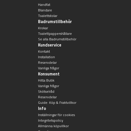
Montana
Handfat
Blandare
Heltäckande handfat
Toalettstolar
Orlando
Badrumstillbehör
Fristående handfat
Krokar
Toalettpappershållare
Signature
Se alla Badrumstillbehör
Underlimmat handfat
Kundservice
Stockholm
Kontakt
Handfat med piedestal
Installation
Reservdelar
Vanliga frågor
Konsument
Blandare
Hitta Butik
Vanliga frågor
Skötselråd
Tvättställsblandare
Reservdelar
Guide: Köp & Fraktvillkor
Info
Bottenventiler
Inställningar för cookies
Integritetspolicy
Allmänna köpvillkor