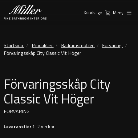
Kundvagn
Meny
Produkter
Serier
Ambient Speglar
Kommoder
Startsida
Produkter
Badrumsmöbler
Förvaring
Förvaringsskåp City Classic Vit Höger
Inspiration
City
Möbelpaket
Hitta
Classic Porslin
Förvaringsskåp City
återförsäljare
Kensington
Classic Vit Höger
Spegelskåp
London
Linear Led Spegelskåp
FÖRVARING
New York
Kundservice
Leveranstid:
1-2 veckor
Sky Spegelskåp