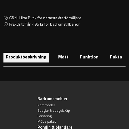
Sky Spegelskåp
Kontakt
Speglar
Traditional
Gå till Hitta Butik för närmsta återförsäljare
Katalog
Fraktfritt från 495 kr för badrumstillbehör
Ambient Speglar
Kampanj
Projektsortiment
Förvaring
Produktbeskrivning
Mått
Funktion
Fakta
Atlanta
Högskåp
Skötselråd
Bond
Förvaringsskåp
Om Oss
Boston
Badrumsmöbler
Reservdelar
Metro
Kommoder
Speglar & spegelskåp
Förvaring
Outlet
Miami
Möbelpaket
Handfat
Porslin & blandare