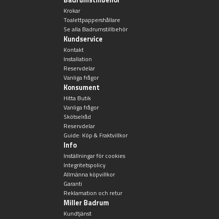
Övriga badrumstillbehör
Krokar
Toalettpappershållare
Se alla Badrumstillbehör
Kundservice
Kontakt
Installation
Reservdelar
Vanliga frågor
Konsument
Hitta Butik
Vanliga frågor
Skötselråd
Reservdelar
Guide: Köp & Fraktvillkor
Info
Inställningar för cookies
Integritetspolicy
Allmänna köpvillkor
Garanti
Reklamation och retur
Miller Badrum
Kundtjänst