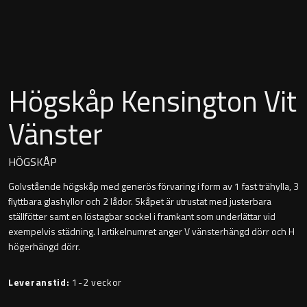
Montana
Heltäckande handfat
Orlando
Fristående handfat
Signature
Högskåp Kensington Vit
Underlimmat handfat
Stockholm
Vänster
Handfat med piedestal
HÖGSKÅP
Golvstående högskåp med generös förvaring i form av 1 fast trähylla, 3
Blandare
flyttbara glashyllor och 2 lådor. Skåpet är utrustat med justerbara
ställfötter samt en löstagbar sockel i framkant som underlättar vid
Tvättställsblandare
exempelvis städning. I artikelnumret anger V vänsterhängd dörr och H
högerhängd dörr.
Bottenventiler
Leveranstid:
1-2 veckor