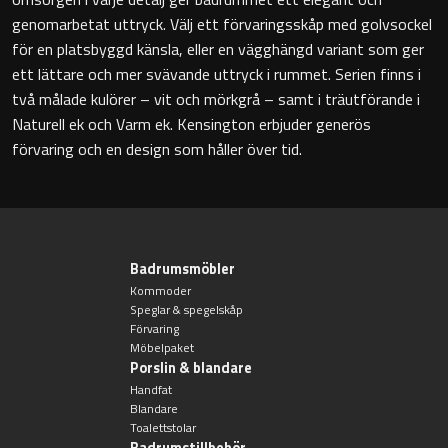
genomarbetat uttryck. Välj ett förvaringsskåp med golvsockel
Badkarshandtag
för en platsbyggd känsla, eller en vägghängd variant som ger
ett lättare och mer svävande uttryck i rummet. Serien finns i
Duschkorgar
två målade kulörer – vit och mörkgrå – samt i träutförande i
Naturell ek och Varm ek. Kensington erbjuder generös
Hyllor
förvaring och en design som håller över tid.
Sminkspeglar
Speglar utan belysning
Badrumsmöbler
Kommoder
Toalettborstset
Speglar & spegelskåp
Förvaring
Belysning
Möbelpaket
Porslin & blandare
Handfat
Handtag & knoppar
Blandare
Toalettstolar
Badrumstillbehör