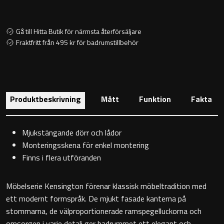
Toalettstolar
Gå till Hitta Butik för närmsta återförsäljare
Golvstående toalettstol
Fraktfritt från 495 kr för badrumstillbehör
Vägghängd toalettstol
Produktbeskrivning
Mått
Funktion
Fakta
Mjukstängande dörr och lådor
Toalettpappershållare
Monteringsskena för enkel montering
Finns i flera utföranden
Krokar
Möbelserie Kensington förenar klassisk möbeltradition med
Handduksringar
ett modernt formspråk. De mjukt fasade kanterna på
stommarna, de välproportionerade ramspegelluckorna och
Handduksstänger
omsorgen i varje detalj ger badrummet ett elegant och