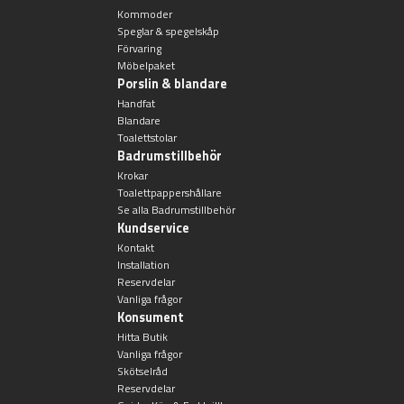
Övriga badrumstillbehör
Kommoder
Speglar & spegelskåp
Förvaring
Möbelpaket
Porslin & blandare
Handfat
Blandare
Toalettstolar
Badrumstillbehör
Krokar
Toalettpappershållare
Se alla Badrumstillbehör
Kundservice
Kontakt
Installation
Reservdelar
Vanliga frågor
Konsument
Hitta Butik
Vanliga frågor
Skötselråd
Reservdelar