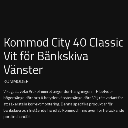
Montana
Heltäckande handfat
Orlando
Fristående handfat
Signature
Kommod City 40 Classic
Underlimmat handfat
Stockholm
Vit för Bänkskiva
Handfat med piedestal
Vänster
Blandare
KOMMODER
Viktigt att veta: Artikelnumret anger dörrhängningen – H betyder
Tvättställsblandare
högerhängd dörr och V betyder vänsterhängd dörr. Välj rätt variant för
att säkerställa korrekt montering. Denna specifika produkt är för
Bottenventiler
bänkskiva och fristående handfat. Kommod finns även för heltäckande
porslinshandfat.