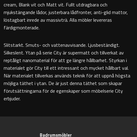
cream, Blank vit och Matt vit. Fullt utdragbara och
Badkarshandtag
mjukstängande lådor, justerbara lådfronter, anti-glid mattor,
löstagbart inrede av massivträ. Alla möbler levereras
Duschkorgar
färdigmonterade.
Hyllor
Slitstarkt. Smuts- och vattenavvisande. Ljusbeständigt.
Silkeslent. Ytan på serie City är supermatt och tillverkat av
Sminkspeglar
reptåligt nanomaterial för att ge längre hållbarhet. Styrkan i
materialet gör City till ett intressant och mycket hållbart val.
Speglar utan belysning
När materialet tillverkas används teknik för att uppnå högsta
möjliga täthet i ytan. De är just denna täthet som skapar
Toalettborstset
förutsättningarna för de egenskaper som möbelserie City
erbjuder.
Belysning
Handtag & knoppar
Badrumsmöbler