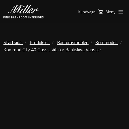
Kundvagn
Meny
Produkter
Serier
Ambient Speglar
Kommoder
Startsida
Produkter
Badrumsmöbler
Kommoder
Kommod City 40 Classic Vit för Bänkskiva Vänster
Inspiration
City
Möbelpaket
Hitta
Classic Porslin
återförsäljare
Kensington
Spegelskåp
London
Linear Led Spegelskåp
New York
Kundservice
Sky Spegelskåp