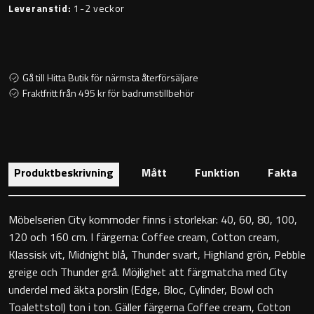
Leveranstid:
1-2 veckor
Toalettstolar
Golvstående toalettstol
Gå till Hitta Butik för närmsta återförsäljare
Vägghängd toalettstol
Fraktfritt från 495 kr för badrumstillbehör
Produktbeskrivning
Mått
Funktion
Fakta
Toalettpappershållare
Möbelserien City kommoder finns i storlekar: 40, 60, 80, 100,
Krokar
120 och 160 cm. I färgerna: Coffee cream, Cotton cream,
Klassisk vit, Midnight blå, Thunder svart, Highland grön, Pebble
Handduksringar
greige och Thunder grå. Möjlighet att färgmatcha med City
underdel med äkta porslin (Edge, Bloc, Cylinder, Bowl och
Handduksstänger
Toalettstol) ton i ton. Gäller färgerna Coffee cream, Cotton