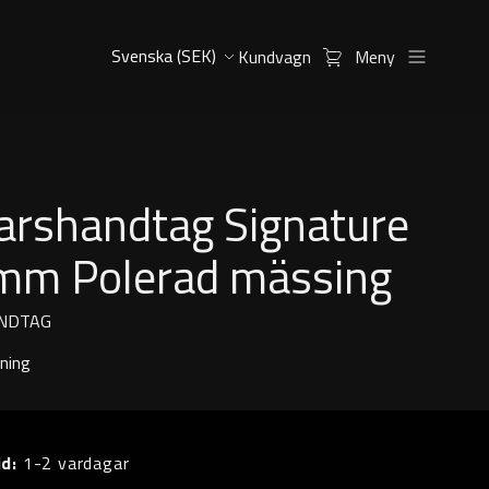
Kundvagn
Meny
arshandtag Signature
mm Polerad mässing
NDTAG
ning
id:
1-2 vardagar