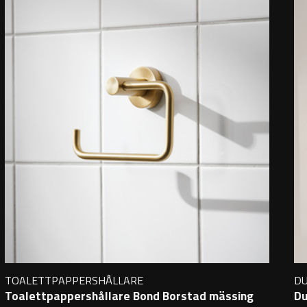
TOALETTPAPPERSHÅLLARE
D
Toalettpappershållare Bond Borstad mässing
Du