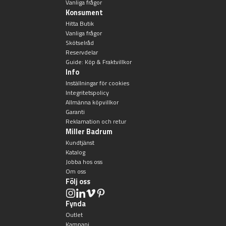
Vanliga frågor
Konsument
Badkarshandtag
Hitta Butik
Vanliga frågor
Duschkorgar
Skötselråd
Reservdelar
Guide: Köp & Fraktvillkor
Hyllor
Info
Inställningar för cookies
Integritetspolicy
Sminkspeglar
Allmänna köpvillkor
Garanti
Speglar utan belysning
Reklamation och retur
Miller Badrum
Kundtjänst
Toalettborstset
Katalog
Jobba hos oss
Om oss
Belysning
Följ oss
Handtag & knoppar
Fynda
Outlet
Kampanj