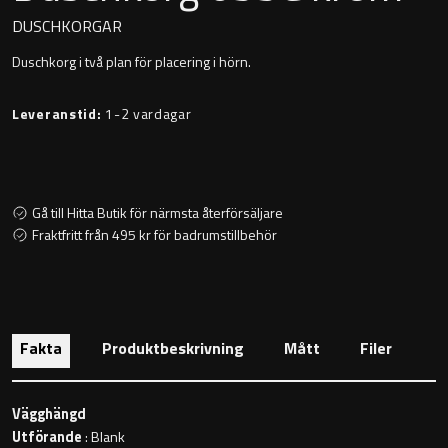
Montana
DUSCHKORGAR
Heltäckande handfat
Duschkorg i två plan för placering i hörn.
Orlando
Fristående handfat
Leveranstid:
1-2 vardagar
Signature
Underlimmat handfat
Stockholm
Handfat med piedestal
Gå till Hitta Butik för närmsta återförsäljare
Fraktfritt från 495 kr för badrumstillbehör
Blandare
Tvättställsblandare
Fakta
Produktbeskrivning
Mått
Filer
Bottenventiler
Vägghängd
Utförande
: Blank