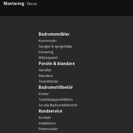
Montering
: Skruv
Toalettstolar
Golvstående toalettstol
Badrumsmöbler
Vägghängd toalettstol
Kommoder
Speglar & spegelskåp
Förvaring
Möbelpaket
Porslin & blandare
Handfat
Blandare
Toalettpappershållare
Toalettstolar
Badrumstillbehör
Krokar
Krokar
Toalettpappershållare
Se alla Badrumstillbehör
Handduksringar
Kundservice
Kontakt
Installation
Handduksstänger
Reservdelar