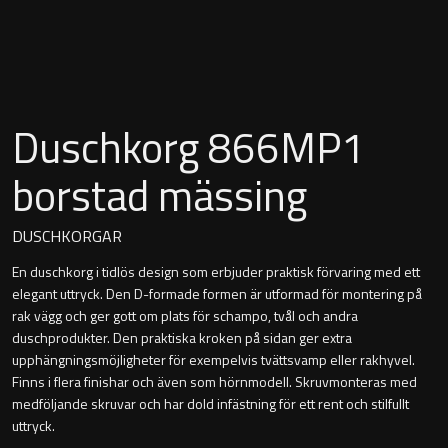
Montana
Heltäckande handfat
Orlando
Fristående handfat
Signature
Duschkorg 866MP1
Underlimmat handfat
Stockholm
borstad mässing
Handfat med piedestal
DUSCHKORGAR
En duschkorg i tidlös design som erbjuder praktisk förvaring med ett
Blandare
elegant uttryck. Den D-formade formen är utformad för montering på
rak vägg och ger gott om plats för schampo, tvål och andra
Tvättställsblandare
duschprodukter. Den praktiska kroken på sidan ger extra
upphängningsmöjligheter för exempelvis tvättsvamp eller rakhyvel.
Bottenventiler
Finns i flera finishar och även som hörnmodell. Skruvmonteras med
medföljande skruvar och har dold infästning för ett rent och stilfullt
uttryck.