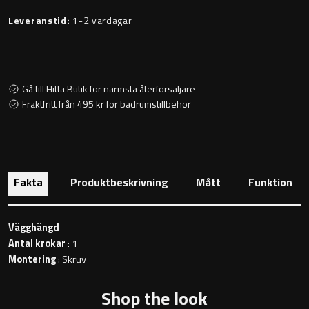
Toalettstolar
Leveranstid:
1-2 vardagar
Golvstående toalettstol
Vägghängd toalettstol
Gå till Hitta Butik för närmsta återförsäljare
Fraktfritt från 495 kr för badrumstillbehör
Fakta
Produktbeskrivning
Mått
Funktion
Toalettpappershållare
Krokar
Vägghängd
Antal krokar
: 1
Handduksringar
Montering
: Skruv
Shop the look
Handduksstänger