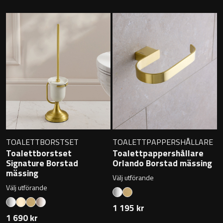
Övriga badrumstillbehör
TOALETTBORSTSET
TOALETTPAPPERSHÅLLARE
Toalettborstset
Toalettpappershållare
Signature Borstad
Orlando Borstad mässing
mässing
Välj utförande
Välj utförande
1 195 kr
1 690 kr