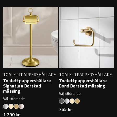
Badkarshandtag
Duschkorgar
Hyllor
Sminkspeglar
Speglar utan belysning
TOALETTPAPPERSHÅLLARE
TOALETTPAPPERSHÅLLARE
Toalettborstset
Toalettpappershållare
Toalettpappershållare
Signature Borstad
Bond Borstad mässing
mässing
Belysning
Välj utförande
Välj utförande
Handtag & knoppar
755 kr
1 790 kr