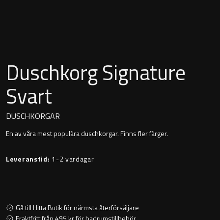
Montana
Heltäckande handfat
Orlando
Fristående handfat
Signature
Duschkorg Signature
Underlimmat handfat
Stockholm
Svart
Handfat med piedestal
DUSCHKORGAR
En av våra mest populära duschkorgar. Finns fler färger.
Blandare
Leveranstid:
1-2 vardagar
Tvättställsblandare
Bottenventiler
Gå till Hitta Butik för närmsta återförsäljare
Fraktfritt från 495 kr för badrumstillbehör