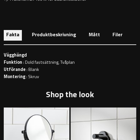
Toalettstolar
Golvstående toalettstol
Fakta
Produktbeskrivning
Mått
Filer
Vägghängd toalettstol
Vägghängd
Funktion
: Dold fastsättning, Tvåplan
Utförande
: Blank
Montering
: Skruv
Toalettpappershållare
Shop the look
Krokar
Handduksringar
Handduksstänger