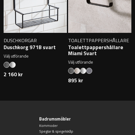
Övriga badrumstillbehör
DUSCHKORGAR
TOALETTPAPPERSHÅLLARE
Duschkorg 971B svart
Toalettpappershållare
Miami Svart
Välj utförande
Välj utförande
2 160 kr
895 kr
Badrumsmöbler
Kommoder
Speglar & spegelskåp