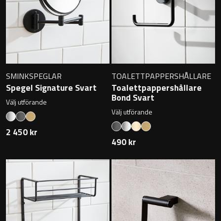
Badkarshandtag
Duschkorgar
Hyllor
SMINKSPEGLAR
TOALETTPAPPERSHÅLLARE
Spegel Signature Svart
Toalettpappershållare
Sminkspeglar
Bond Svart
Välj utförande
Välj utförande
Speglar utan belysning
2 450 kr
490 kr
Toalettborstset
Belysning
Handtag & knoppar