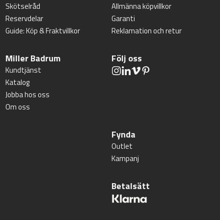
Skötselråd
Allmänna köpvillkor
Reservdelar
Garanti
Guide: Köp & Fraktvillkor
Reklamation och retur
Miller Badrum
Följ oss
Kundtjänst
Katalog
Jobba hos oss
Om oss
Fynda
Outlet
Kampanj
Betalsätt