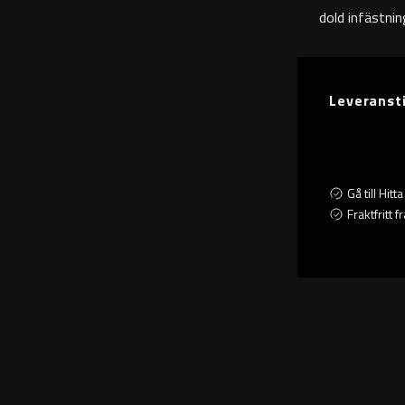
dold infästnin
Leveranst
Gå till Hit
Fraktfritt 