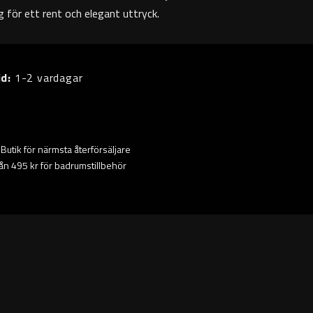
g för ett rent och elegant uttryck.
id:
1-2 vardagar
ta Butik för närmsta återförsäljare
från 495 kr för badrumstillbehör