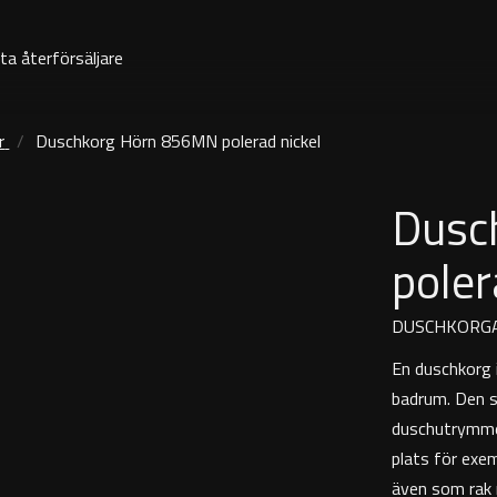
ta återförsäljare
r
Duschkorg Hörn 856MN polerad nickel
Dusc
poler
DUSCHKORG
En duschkorg 
badrum. Den s
duschutrymmet
plats för exem
även som rak 