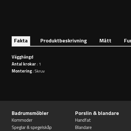
Fakta
Produktbeskrivning
Mått
Fu
Vägghängd
Antal krokar
: 1
Montering
: Skruv
Badrumsmöbler
Porslin & blandare
Kommoder
Handfat
Speglar & spegelskåp
Blandare