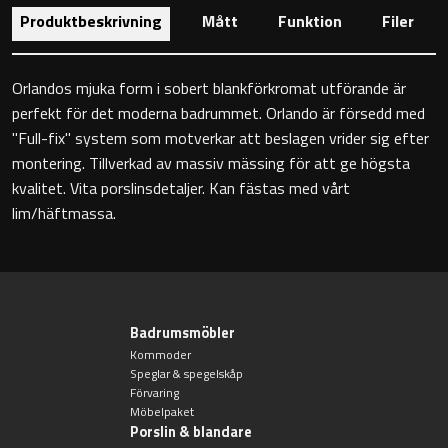
Toalettstolar
Produktbeskrivning
Mått
Funktion
Filer
Golvstående toalettstol
Orlandos mjuka form i sobert blankförkromat utförande är
perfekt för det moderna badrummet. Orlando är försedd med
Vägghängd toalettstol
"Full-fix" system som motverkar att beslagen vrider sig efter
montering. Tillverkad av massiv mässing för att ge högsta
kvalitet. Vita porslinsdetaljer. Kan fästas med vårt
lim/häftmassa.
Toalettpappershållare
Krokar
Badrumsmöbler
Kommoder
Handduksringar
Speglar & spegelskåp
Förvaring
Möbelpaket
Handduksstänger
Porslin & blandare