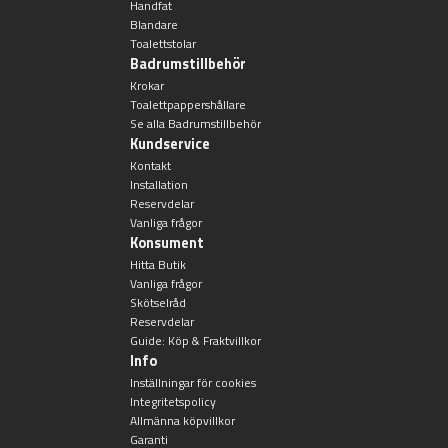
Handfat
Blandare
Badkarshandtag
Toalettstolar
Badrumstillbehör
Duschkorgar
Krokar
Toalettpappershållare
Se alla Badrumstillbehör
Hyllor
Kundservice
Kontakt
Installation
Sminkspeglar
Reservdelar
Vanliga frågor
Speglar utan belysning
Konsument
Hitta Butik
Vanliga frågor
Toalettborstset
Skötselråd
Reservdelar
Guide: Köp & Fraktvillkor
Belysning
Info
Inställningar för cookies
Handtag & knoppar
Integritetspolicy
Allmänna köpvillkor
Garanti