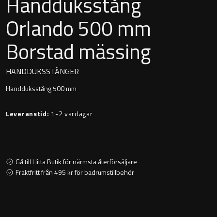
Handduksstång
Montana
Heltäckande handfat
Orlando 500 mm
Orlando
Borstad mässing
Fristående handfat
Signature
Underlimmat handfat
HANDDUKSSTÄNGER
Stockholm
Handduksstång 500 mm
Handfat med piedestal
Leveranstid:
1-2 vardagar
Blandare
Tvättställsblandare
Gå till Hitta Butik för närmsta återförsäljare
Fraktfritt från 495 kr för badrumstillbehör
Bottenventiler