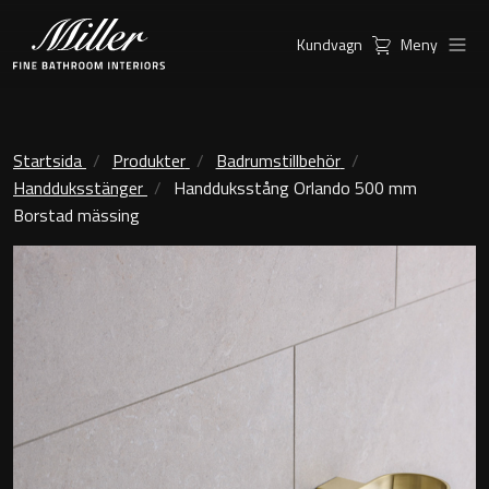
Kundvagn
Meny
Produkter
Serier
Ambient Speglar
Kommoder
Startsida
Produkter
Badrumstillbehör
Handduksstänger
Handduksstång Orlando 500 mm
Inspiration
City
Borstad mässing
Möbelpaket
Hitta
Classic Porslin
återförsäljare
Kensington
Spegelskåp
London
Linear Led Spegelskåp
New York
Kundservice
Sky Spegelskåp