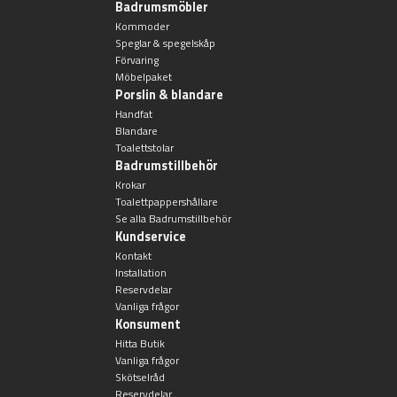
Badrumsmöbler
Toalettstolar
Kommoder
Speglar & spegelskåp
Golvstående toalettstol
Förvaring
Möbelpaket
Porslin & blandare
Vägghängd toalettstol
Handfat
Blandare
Toalettstolar
Badrumstillbehör
Krokar
Toalettpappershållare
Se alla Badrumstillbehör
Toalettpappershållare
Kundservice
Kontakt
Installation
Krokar
Reservdelar
Vanliga frågor
Konsument
Handduksringar
Hitta Butik
Vanliga frågor
Handduksstänger
Skötselråd
Reservdelar