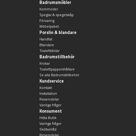
Badrumsmöbler
Toalettstolar
Kommoder
Speglar & spegelskåp
Golvstående toalettstol
Förvaring
Möbelpaket
Porslin & blandare
Vägghängd toalettstol
Handfat
Blandare
Toalettstolar
Badrumstillbehör
Krokar
Toalettpappershållare
Se alla Badrumstillbehör
Toalettpappershållare
Kundservice
Kontakt
Installation
Krokar
Reservdelar
Vanliga frågor
Konsument
Handduksringar
Hitta Butik
Vanliga frågor
Handduksstänger
Skötselråd
Reservdelar