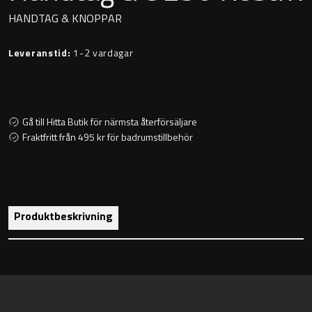
Montana
HANDTAG & KNOPPAR
Heltäckande handfat
Orlando
Leveranstid:
1-2 vardagar
Fristående handfat
Signature
Underlimmat handfat
Stockholm
Gå till Hitta Butik för närmsta återförsäljare
Handfat med piedestal
Fraktfritt från 495 kr för badrumstillbehör
Blandare
Produktbeskrivning
Tvättställsblandare
Bottenventiler