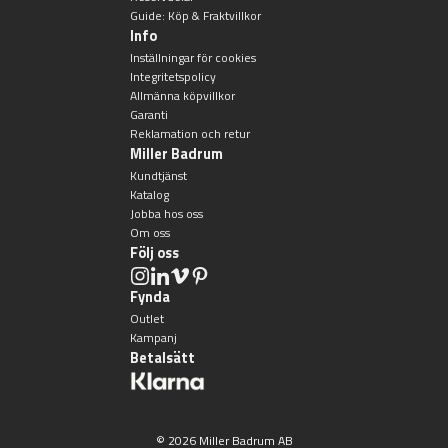
Guide: Köp & Fraktvillkor
Badkarshandtag
Info
Inställningar för cookies
Integritetspolicy
Duschkorgar
Allmänna köpvillkor
Garanti
Reklamation och retur
Hyllor
Miller Badrum
Kundtjänst
Sminkspeglar
Katalog
Jobba hos oss
Om oss
Speglar utan belysning
Följ oss
Toalettborstset
Fynda
Outlet
Kampanj
Belysning
Betalsätt
Handtag & knoppar
© 2026 Miller Badrum AB