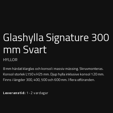
Montana
Heltäckande handfat
Orlando
Fristående handfat
Signature
Glashylla Signature 300
Underlimmat handfat
Stockholm
mm Svart
Handfat med piedestal
HYLLOR
8 mm härdat klarglas och konsol i massiv mässing. Skruvmonteras.
Blandare
Konsol storlek L150 x H25 mm. Djup hylla inklusive konsol 120 mm.
Finns i längder 300, 400, 500 och 600 mm. I flera utföranden.
Tvättställsblandare
Leveranstid:
1-2 vardagar
Bottenventiler