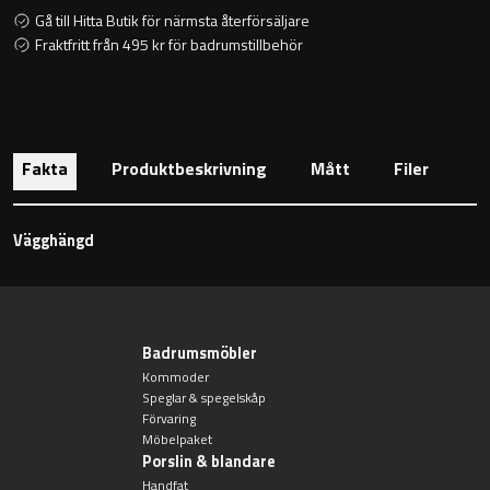
Toalettstolar
Gå till Hitta Butik för närmsta återförsäljare
Fraktfritt från 495 kr för badrumstillbehör
Golvstående toalettstol
Vägghängd toalettstol
Fakta
Produktbeskrivning
Mått
Filer
Vägghängd
Toalettpappershållare
Krokar
Badrumsmöbler
Kommoder
Speglar & spegelskåp
Handduksringar
Förvaring
Möbelpaket
Porslin & blandare
Handduksstänger
Handfat