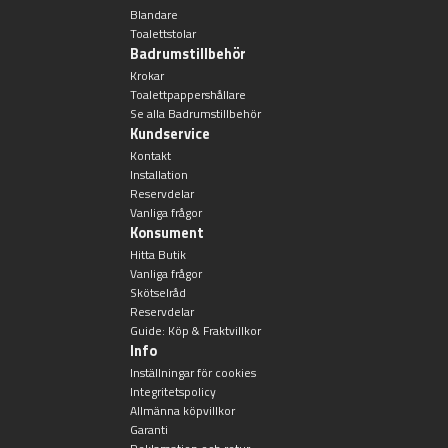
Blandare
Badkarshandtag
Toalettstolar
Badrumstillbehör
Krokar
Duschkorgar
Toalettpappershållare
Se alla Badrumstillbehör
Kundservice
Hyllor
Kontakt
Installation
Sminkspeglar
Reservdelar
Vanliga frågor
Konsument
Speglar utan belysning
Hitta Butik
Vanliga frågor
Skötselråd
Toalettborstset
Reservdelar
Guide: Köp & Fraktvillkor
Belysning
Info
Inställningar för cookies
Integritetspolicy
Handtag & knoppar
Allmänna köpvillkor
Garanti