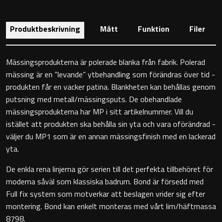
Toalettstolar
Produktbeskrivning
Mått
Funktion
Filer
Golvstående toalettstol
Vägghängd toalettstol
Mässingsprodukterna är polerade blanka från fabrik. Polerad
mässing är en ”levande” ytbehandling som förändras över tid -
produkten får en vacker patina. Blankheten kan behållas genom
putsning med metall/mässingsputs. De obehandlade
mässingsprodukterna har MP i sitt artikelnummer. Vill du
istället att produkten ska behålla sin yta och vara oförändrad -
Toalettpappershållare
väljer du MP1 som är en annan mässingsfinish med en lackerad
yta.
Krokar
De enkla rena linjerna gör serien till det perfekta tillbehöret för
moderna såväl som klassiska badrum. Bond är försedd med
Handduksringar
Full fix system som motverkar att beslagen vrider sig efter
montering. Bond kan enkelt monteras med vårt lim/häftmassa
Handduksstänger
8798.