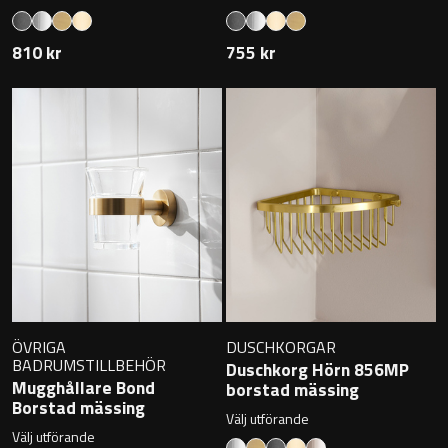
Övriga badrumstillbehör
810 kr
755 kr
ÖVRIGA
DUSCHKORGAR
BADRUMSTILLBEHÖR
Duschkorg Hörn 856MP
Mugghållare Bond
borstad mässing
Borstad mässing
Välj utförande
Välj utförande