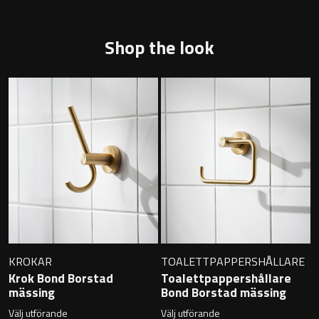
Badkarshandtag
Shop the look
Duschkorgar
Hyllor
Sminkspeglar
Speglar utan belysning
Toalettborstset
Belysning
KROKAR
TOALETTPAPPERSHÅLLARE
Krok Bond Borstad
Toalettpappershållare
Handtag & knoppar
mässing
Bond Borstad mässing
Välj utförande
Välj utförande