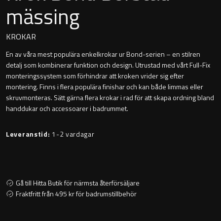
mässing
Montana
Heltäckande handfat
Orlando
KROKAR
Fristående handfat
En av våra mest populära enkelkrokar ur Bond-serien – en stilren
Signature
detalj som kombinerar funktion och design. Utrustad med vårt Full-Fix
Underlimmat handfat
monteringssystem som förhindrar att kroken vrider sig efter
Stockholm
montering. Finns i flera populära finishar och kan både limmas eller
Handfat med piedestal
skruvmonteras. Sätt gärna flera krokar i rad för att skapa ordning bland
handdukar och accessoarer i badrummet.
Leveranstid:
1-2 vardagar
Blandare
Tvättställsblandare
Gå till Hitta Butik för närmsta återförsäljare
Bottenventiler
Fraktfritt från 495 kr för badrumstillbehör