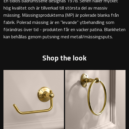
En tidlös badrumsserie designas 1978. Serien håller mycket
hög kvalitet och är tillverkad till största del av massiv
Badkarshandtag
mässing. Mässingsprodukterna (MP) är polerade blanka från
fabrik. Polerad mässing är en ”levande” ytbehandling som
Duschkorgar
förändras över tid - produkten får en vacker patina. Blankheten
kan behållas genom putsning med metall/mässingsputs.
Hyllor
Sminkspeglar
Shop the look
Speglar utan belysning
Toalettborstset
Belysning
Handtag & knoppar