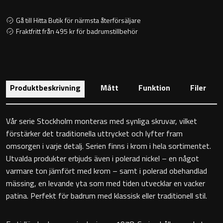
Toalettstolar
Gå till Hitta Butik för närmsta återförsäljare
Fraktfritt från 495 kr för badrumstillbehör
Golvstående toalettstol
Vägghängd toalettstol
Produktbeskrivning
Mått
Funktion
Filer
Vår serie Stockholm monteras med synliga skruvar, vilket
Toalettpappershållare
förstärker det traditionella uttrycket och lyfter fram
omsorgen i varje detalj. Serien finns i krom i hela sortimentet.
Utvalda produkter erbjuds även i polerad nickel – en något
Krokar
varmare ton jämfört med krom – samt i polerad obehandlad
mässing, en levande yta som med tiden utvecklar en vacker
Handduksringar
patina. Perfekt för badrum med klassisk eller traditionell stil.
Handduksstänger