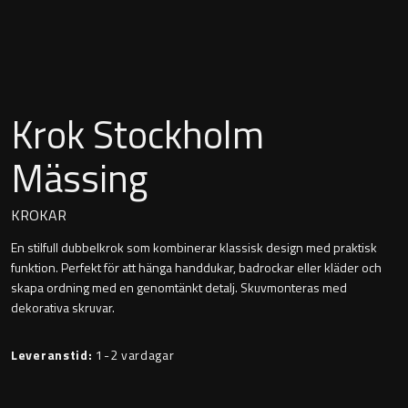
Montana
Heltäckande handfat
Orlando
Fristående handfat
Signature
Krok Stockholm
Underlimmat handfat
Stockholm
Mässing
Handfat med piedestal
KROKAR
En stilfull dubbelkrok som kombinerar klassisk design med praktisk
Blandare
funktion. Perfekt för att hänga handdukar, badrockar eller kläder och
skapa ordning med en genomtänkt detalj. Skuvmonteras med
Tvättställsblandare
dekorativa skruvar.
Bottenventiler
Leveranstid:
1-2 vardagar