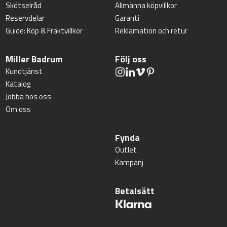
Skötselråd
Allmänna köpvillkor
Reservdelar
Garanti
Guide: Köp & Fraktvillkor
Reklamation och retur
Miller Badrum
Följ oss
Kundtjänst
Katalog
Jobba hos oss
Om oss
Fynda
Outlet
Kampanj
Betalsätt