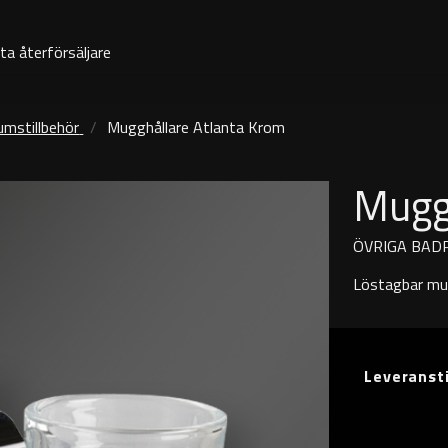
ta återförsäljare
umstillbehör
Mugghållare Atlanta Krom
Mugg
ÖVRIGA BAD
Löstagbar mug
Leveranst