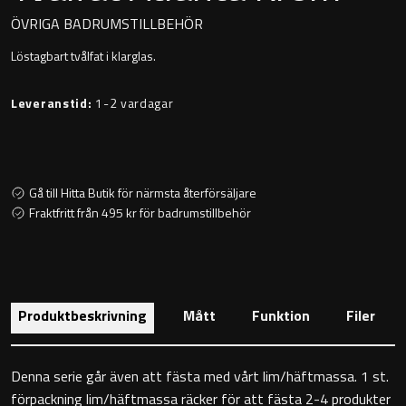
Montana
ÖVRIGA BADRUMSTILLBEHÖR
Heltäckande handfat
Löstagbart tvålfat i klarglas.
Orlando
Fristående handfat
Leveranstid:
1-2 vardagar
Signature
Underlimmat handfat
Stockholm
Handfat med piedestal
Gå till Hitta Butik för närmsta återförsäljare
Fraktfritt från 495 kr för badrumstillbehör
Blandare
Tvättställsblandare
Produktbeskrivning
Mått
Funktion
Filer
Bottenventiler
Denna serie går även att fästa med vårt lim/häftmassa. 1 st.
förpackning lim/häftmassa räcker för att fästa 2-4 produkter