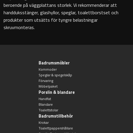
Toalettstolar
beroende på väggplattans storlek. Vi rekommenderar att
handduksstänger, glashyllor, speglar, toalettborstset och
produkter som utsätts för tyngre belastningar
Golvstående toalettstol
skruvmonteras.
Vägghängd toalettstol
Badrumsmöbler
Kommoder
Speglar & spegelskåp
Toalettpappershållare
Förvaring
Möbelpaket
Porslin & blandare
Krokar
Handfat
Blandare
Handduksringar
Toalettstolar
Badrumstillbehör
Krokar
Handduksstänger
Toalettpappershållare