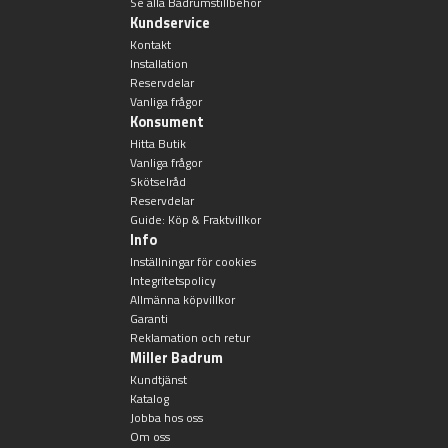
Se alla Badrumstillbehör
Kundservice
Badkarshandtag
Kontakt
Installation
Duschkorgar
Reservdelar
Vanliga frågor
Konsument
Hyllor
Hitta Butik
Vanliga frågor
Skötselråd
Sminkspeglar
Reservdelar
Guide: Köp & Fraktvillkor
Info
Speglar utan belysning
Inställningar för cookies
Integritetspolicy
Toalettborstset
Allmänna köpvillkor
Garanti
Reklamation och retur
Belysning
Miller Badrum
Kundtjänst
Katalog
Handtag & knoppar
Jobba hos oss
Om oss