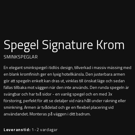
Montana
Heltäckande handfat
Orlando
Fristående handfat
Signature
Spegel Signature Krom
Underlimmat handfat
Stockholm
SMINKSPEGLAR
Handfat med piedestal
En elegant sminkspegel i tidlös design, tillverkad i massiv mässing med
en blank kromfinish ger en lyxig hotellkänsla. Den justerbara armen
gör att spegeln enkelt kan dras ut, vinklas till önskat läge och sedan
Blandare
fällas tillbaka mot väggen när den inte används. Den runda spegeln är
svängbar och har två sidor - en vanlig spegel och en med 3x
Tvättställsblandare
förstoring, perfekt för att se detaljer vid nära håll under rakning eller
sminkning. Armen är tvådelad och ge en flexibel placering vid
användandet. Monteras på väggen i ditt badrum.
Bottenventiler
Leveranstid:
1-2 vardagar