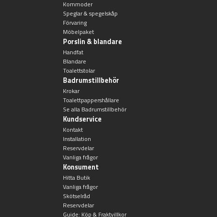
Kommoder
Speglar & spegelskåp
Förvaring
Möbelpaket
Porslin & blandare
Handfat
Blandare
Toalettstolar
Badrumstillbehör
Krokar
Toalettpappershållare
Se alla Badrumstillbehör
Kundservice
Kontakt
Installation
Reservdelar
Vanliga frågor
Konsument
Hitta Butik
Vanliga frågor
Skötselråd
Reservdelar
Guide: Köp & Fraktvillkor