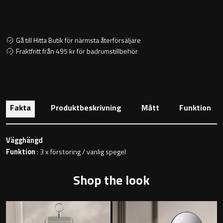
Toalettstolar
Golvstående toalettstol
Gå till Hitta Butik för närmsta återförsäljare
Fraktfritt från 495 kr för badrumstillbehör
Vägghängd toalettstol
Fakta
Produktbeskrivning
Mått
Funktion
Toalettpappershållare
Vägghängd
Funktion
: 3 x förstoring / vanlig spegel
Krokar
Shop the look
Handduksringar
Handduksstänger