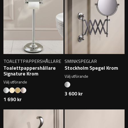
Badkarshandtag
Duschkorgar
Hyllor
Sminkspeglar
TOALETTPAPPERSHÅLLARE
SMINKSPEGLAR
Toalettpappershållare
Stockholm Spegel Krom
Speglar utan belysning
Signature Krom
Välj utförande
Välj utförande
Toalettborstset
3 600 kr
1 690 kr
Belysning
Handtag & knoppar