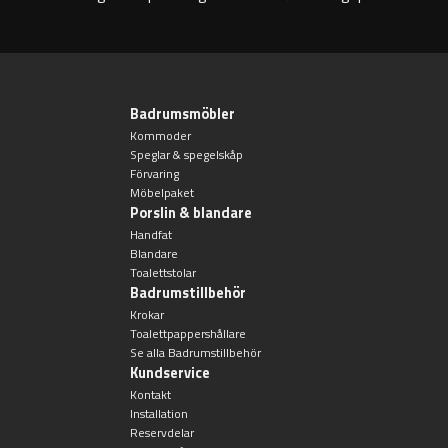
Badkarshandtag
Duschkorgar
Badrumsmöbler
Hyllor
Kommoder
Speglar & spegelskåp
Förvaring
Sminkspeglar
Möbelpaket
Porslin & blandare
Handfat
Speglar utan belysning
Blandare
Toalettstolar
Badrumstillbehör
Toalettborstset
Krokar
Toalettpappershållare
Belysning
Se alla Badrumstillbehör
Kundservice
Kontakt
Handtag & knoppar
Installation
Reservdelar