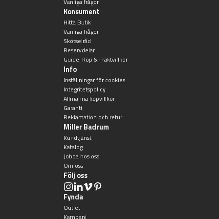
Vanliga frågor
Övriga badrumstillbehör
Konsument
Hitta Butik
Vanliga frågor
Skötselråd
Reservdelar
Guide: Köp & Fraktvillkor
Info
Inställningar för cookies
Integritetspolicy
Allmänna köpvillkor
Garanti
Reklamation och retur
Miller Badrum
Kundtjänst
Katalog
Jobba hos oss
Om oss
Följ oss
Fynda
Outlet
Kampanj