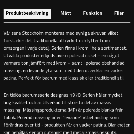
Toalettstolar
Produktbeskrivning
Mått
Funktion
Filer
Golvstående toalettstol
Vår serie Stockholm monteras med synliga skruvar, vilket
Vägghängd toalettstol
förstärker det traditionella uttrycket och lyfter fram
omsorgen i varje detalj. Serien finns i krom i hela sortimentet.
Utvalda produkter erbjuds även i polerad nickel – en något
varmare ton jämfört med krom – samt i polerad obehandlad
mässing, en levande yta som med tiden utvecklar en vacker
patina. Perfekt för badrum med klassisk eller traditionell stil.
Toalettpappershållare
En tidlös badrumsserie designas 1978. Serien håller mycket
Krokar
hög kvalitet och är tillverkad till största del av massiv
mässing. Mässingsprodukterna (MP) är polerade blanka från
Handduksringar
fabrik. Polerad mässing är en ”levande” ytbehandling som
förändras över tid - produkten får en vacker patina. Blankheten
Handduksstänger
kan behållas genom putsning med metall/mässingsputs.