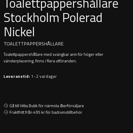
Toalettpappershållare
Montana
Heltäckande handfat
Stockholm Polerad
Orlando
Nickel
Fristående handfat
Signature
Underlimmat handfat
TOALETTPAPPERSHÅLLARE
Stockholm
Toalettpappershållare med svängbar arm för höger eller
Handfat med piedestal
vänsterplacering, finns i flera utföranden.
Leveranstid:
1-2 vardagar
Blandare
Tvättställsblandare
Gå till Hitta Butik för närmsta återförsäljare
Fraktfritt från 495 kr för badrumstillbehör
Bottenventiler