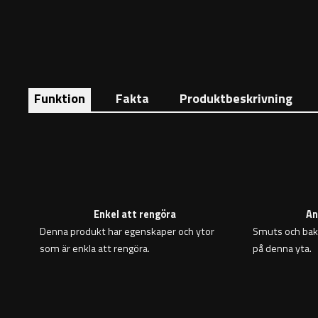
Funktion
Fakta
Produktbeskrivning
Enkel att rengöra
An
Denna produkt har egenskaper och ytor
Smuts och bakt
som är enkla att rengöra.
på denna yta.