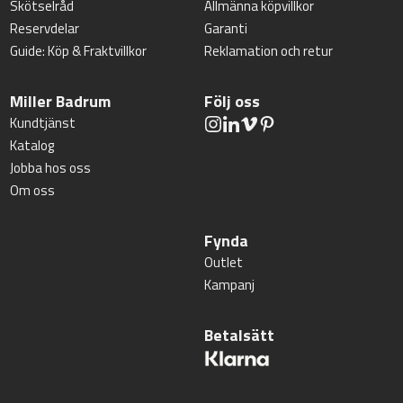
Skötselråd
Allmänna köpvillkor
Reservdelar
Garanti
Guide: Köp & Fraktvillkor
Reklamation och retur
Miller Badrum
Följ oss
Kundtjänst
Katalog
Jobba hos oss
Om oss
Fynda
Outlet
Kampanj
Betalsätt