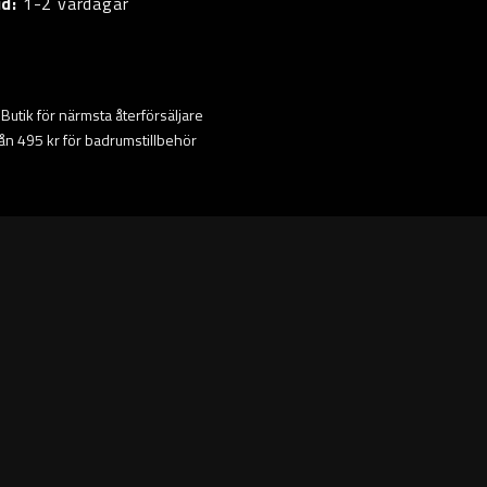
id:
1-2 vardagar
ta Butik för närmsta återförsäljare
från 495 kr för badrumstillbehör