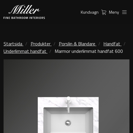
Kundvagn
Meny
Produkter
Serier
Ambient Speglar
Kommoder
Startsida
Produkter
Porslin & Blandare
Handfat
Underlimmat handfat
Marmor underlimmat handfat 600
Inspiration
City
Möbelpaket
Hitta
Classic Porslin
återförsäljare
Kensington
Spegelskåp
London
Linear Led Spegelskåp
New York
Kundservice
Sky Spegelskåp