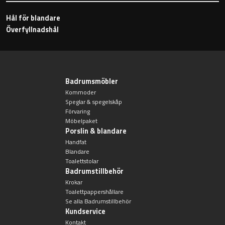
Toalettstolar
Hål för blandare
Överfyllnadshål
Golvstående toalettstol
Vägghängd toalettstol
Badrumsmöbler
Kommoder
Speglar & spegelskåp
Förvaring
Möbelpaket
Porslin & blandare
Toalettpappershållare
Handfat
Blandare
Krokar
Toalettstolar
Badrumstillbehör
Krokar
Handduksringar
Toalettpappershållare
Se alla Badrumstillbehör
Kundservice
Handduksstänger
Kontakt