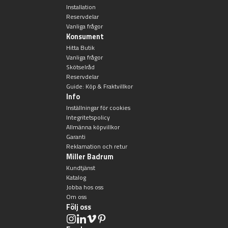
Installation
Badkarshandtag
Reservdelar
Vanliga frågor
Konsument
Duschkorgar
Hitta Butik
Vanliga frågor
Skötselråd
Hyllor
Reservdelar
Guide: Köp & Fraktvillkor
Sminkspeglar
Info
Inställningar för cookies
Integritetspolicy
Speglar utan belysning
Allmänna köpvillkor
Garanti
Reklamation och retur
Toalettborstset
Miller Badrum
Kundtjänst
Belysning
Katalog
Jobba hos oss
Om oss
Handtag & knoppar
Följ oss