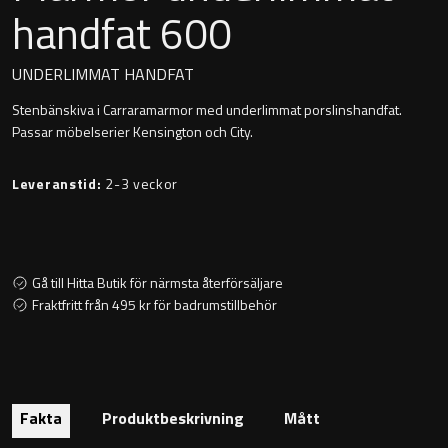
handfat 600
Montana
Heltäckande handfat
Orlando
UNDERLIMMAT HANDFAT
Fristående handfat
Stenbänskiva i Carraramarmor med underlimmat porslinshandfat.
Signature
Passar möbelserier Kensington och City.
Underlimmat handfat
Stockholm
Leveranstid:
2-3 veckor
Handfat med piedestal
Blandare
Gå till Hitta Butik för närmsta återförsäljare
Fraktfritt från 495 kr för badrumstillbehör
Tvättställsblandare
Bottenventiler
Fakta
Produktbeskrivning
Mått