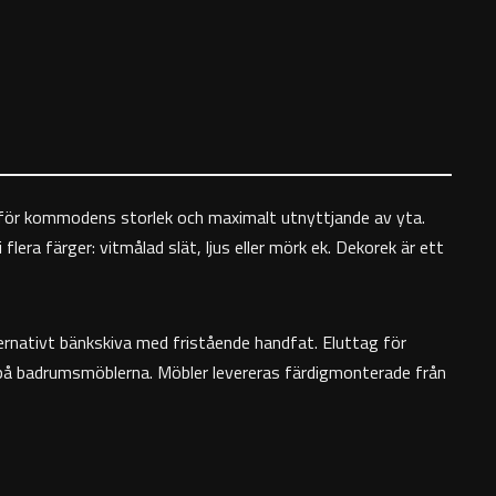
t för kommodens storlek och maximalt utnyttjande av yta.
ra färger: vitmålad slät, ljus eller mörk ek. Dekorek är ett
ternativt bänkskiva med fristående handfat. Eluttag för
 på badrumsmöblerna. Möbler levereras färdigmonterade från