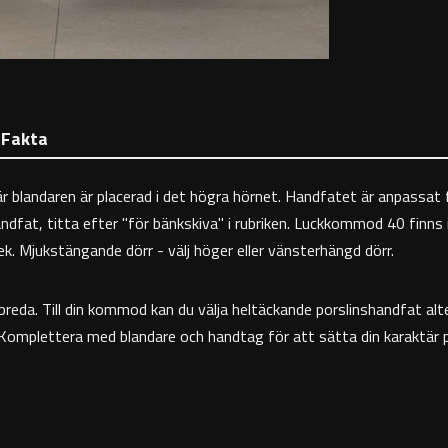
Fakta
är blandaren är placerad i det högra hörnet. Handfatet är anpassa
, titta efter "för bänkskiva" i rubriken. Luckkommod 40 finns i fle
k. Mjukstängande dörr - välj höger eller vänsterhängd dörr.
reda. Till din kommod kan du välja heltäckande porslinshandfat al
 Komplettera med blandare och handtag för att sätta din karaktär