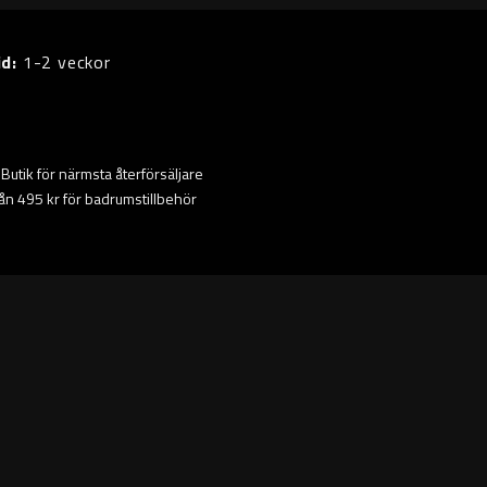
id:
1-2 veckor
ta Butik för närmsta återförsäljare
från 495 kr för badrumstillbehör