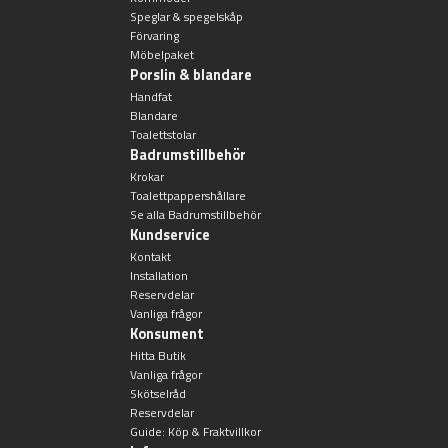
Sky Spegelskåp
Kontakt
Speglar & spegelskåp
Förvaring
Speglar
Traditional
Möbelpaket
Katalog
Porslin & blandare
Ambient Speglar
Handfat
Blandare
Kampanj
Toalettstolar
Badrumstillbehör
Krokar
Projektsortiment
Förvaring
Toalettpappershållare
Atlanta
Se alla Badrumstillbehör
Högskåp
Kundservice
Skötselråd
Bond
Kontakt
Installation
Förvaringsskåp
Om Oss
Reservdelar
Boston
Vanliga frågor
Konsument
Reservdelar
Metro
Hitta Butik
Vanliga frågor
Skötselråd
Outlet
Miami
Reservdelar
Handfat
Guide: Köp & Fraktvillkor