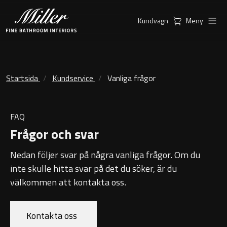
Kundvagn
Meny
Produkter
Serier
Ambient Speglar
Kommoder
Startsida
Kundservice
Vanliga frågor
Inspiration
City
Möbelpaket
FAQ
Hitta
Classic Porslin
Frågor och svar
återförsäljare
Kensington
Nedan följer svar på några vanliga frågor. Om du
Spegelskåp
inte skulle hitta svar på det du söker, är du
London
välkommen att kontakta oss.
Linear Led Spegelskåp
New York
Kundservice
Sky Spegelskåp
Kontakta oss