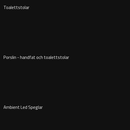
Montana
Toalettstolar
Heltäckande handfat
Orlando
Fristående handfat
Signature
Underlimmat handfat
Stockholm
Handfat med piedestal
Porslin - handfat och toalettstolar
Blandare
Tvättställsblandare
Ambient Led Speglar
Bottenventiler