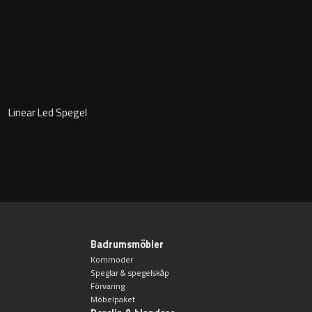
Badkarshandtag
Duschkorgar
Hyllor
Linear Led Spegel
Sminkspeglar
Speglar utan belysning
Toalettborstset
Belysning
Badrumsmöbler
Kommoder
Speglar & spegelskåp
Handtag & knoppar
Förvaring
Möbelpaket