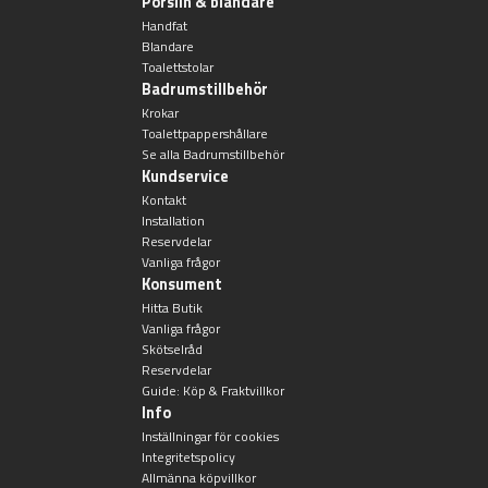
Porslin & blandare
Övriga badrumstillbehör
Handfat
Blandare
Toalettstolar
Badrumstillbehör
Krokar
Toalettpappershållare
Se alla Badrumstillbehör
Kundservice
Kontakt
Installation
Reservdelar
Vanliga frågor
Konsument
Hitta Butik
Vanliga frågor
Skötselråd
Reservdelar
Guide: Köp & Fraktvillkor
Info
Inställningar för cookies
Integritetspolicy
Allmänna köpvillkor