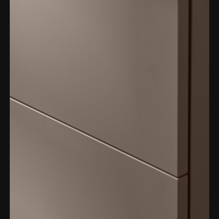
Badkarshandtag
Duschkorgar
Hyllor
Sminkspeglar
Speglar utan belysning
Toalettborstset
Belysning
Handtag & knoppar