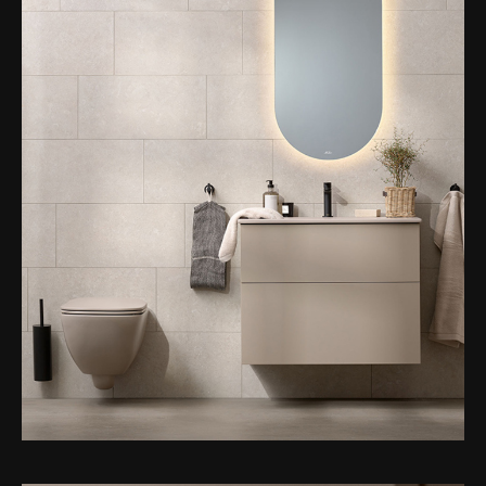
Toalettstolar
Golvstående toalettstol
Vägghängd toalettstol
Toalettpappershållare
Krokar
Handduksringar
Handduksstänger