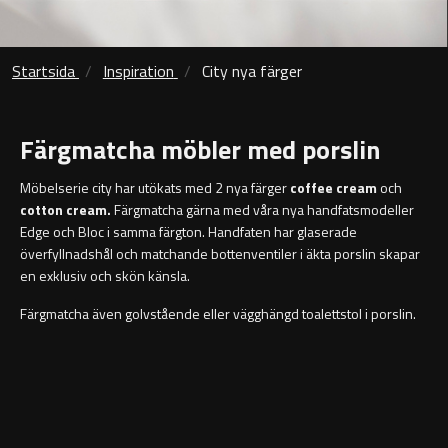
Sky Spegelskåp
Kontakt
Speglar
Traditional
Katalog
Startsida
Inspiration
City nya färger
Ambient Speglar
Kampanj
Färgmatcha möbler med porslin
Projektsortiment
Förvaring
Möbelserie city har utökats med 2 nya färger
coffee cream
och
Atlanta
cotton cream.
Färgmatcha gärna med våra nya handfatsmodeller
Edge och Bloc i samma färgton. Handfaten har glaserade
Högskåp
Skötselråd
Bond
överfyllnadshål och matchande bottenventiler i äkta porslin skapar
en exklusiv och skön känsla.
Förvaringsskåp
Om Oss
Boston
Färgmatcha även golvstående eller vägghängd toalettstol i porslin.
Reservdelar
Metro
Outlet
Miami
Handfat