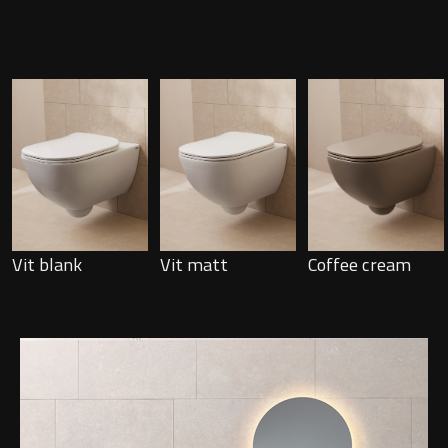
Montana
Heltäckande handfat
Orlando
Fristående handfat
Signature
Underlimmat handfat
Stockholm
Handfat med piedestal
Vit blank
Vit matt
Coffee cream
Blandare
Tvättställsblandare
Bottenventiler