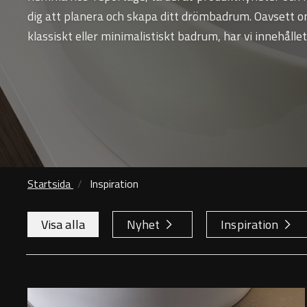
dig att planera och skapa ditt drömbadrum. Oavsett 
klassiskt eller minimalistiskt badrum, har vi innehållet
Startsida
Inspiration
Visa alla
Nyhet
Inspiration