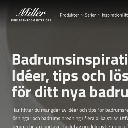
Produkter
Serier
Inspiration
Hit
Badrumsinspirati
Idéer, tips och lö
för ditt nya bad
Här hittar du mängder av idéer och tips för badrumsr
lösningar och badrumsinredning i flera olika stilar. Ut
hemma hos-reportage, ta del av produktnyheter och f