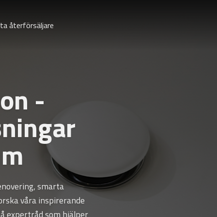
ta återförsäljare
on -
sningar
rum
enovering, smarta
forska våra inspirerande
å expertråd som hjälper