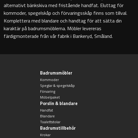
alternativt bänkskiva med fristående handfat. Eluttag för
Badkarshandtag
kommoder, spegelskåp och förvaringsskåp finns som tillval.
Komplettera med blandare och handtag för att sätta din
Duschkorgar
karaktär på badrumsmöblerna. Möbler levereras
färdigmonterade från vår fabrik i Bankeryd, Småland.
Hyllor
Sminkspeglar
Badrumsmöbler
Speglar utan belysning
Kommoder
Speglar & spegelskåp
Toalettborstset
Förvaring
Möbelpaket
Porslin & blandare
Belysning
Handfat
Blandare
Toalettstolar
Handtag & knoppar
Badrumstillbehör
Krokar