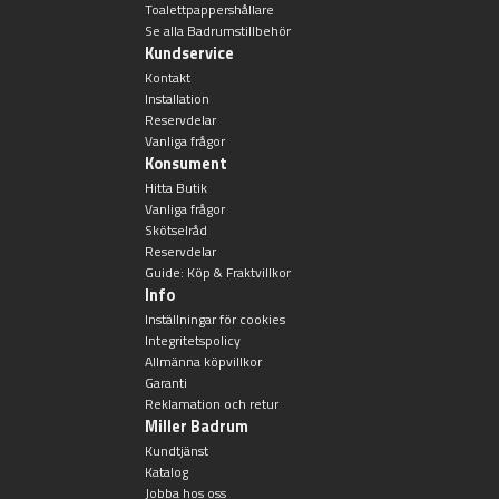
Övriga badrumstillbehör
Toalettpappershållare
Se alla Badrumstillbehör
Kundservice
Kontakt
Installation
Reservdelar
Vanliga frågor
Konsument
Hitta Butik
Vanliga frågor
Skötselråd
Reservdelar
Guide: Köp & Fraktvillkor
Info
Inställningar för cookies
Integritetspolicy
Allmänna köpvillkor
Garanti
Reklamation och retur
Miller Badrum
Kundtjänst
Katalog
Jobba hos oss