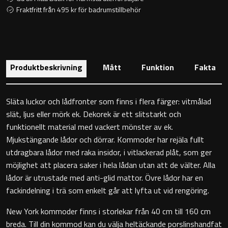
Toalettstolar
Fraktfritt från 495 kr för badrumstillbehör
Golvstående toalettstol
Vägghängd toalettstol
Produktbeskrivning
Mått
Funktion
Fakta
Släta luckor och lådfronter som finns i flera färger: vitmålad
slät, ljus eller mörk ek. Dekorek är ett slitstarkt och
funktionellt material med vackert mönster av ek.
Toalettpappershållare
Mjukstängande lådor och dörrar. Kommoder har rejäla fullt
utdragbara lådor med raka insidor, i vitlackerad plåt, som ger
Krokar
möjlighet att placera saker i hela lådan utan att de välter. Alla
lådor är utrustade med anti-glid mattor. Övre lådor har en
Handduksringar
fackindelning i trä som enkelt går att lyfta ut vid rengöring.
New York kommoder finns i storlekar från 40 cm till 160 cm
Handduksstänger
breda. Till din kommod kan du välja heltäckande porslinshandfat