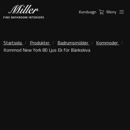
Kundvagn
Meny
Produkter
Serier
Ambient Speglar
Kommoder
Startsida
Produkter
Badrumsmöbler
Kommoder
Kommod New York 80 Ljus Ek för Bänkskiva
Inspiration
City
Möbelpaket
Hitta
Classic Porslin
återförsäljare
Kensington
Spegelskåp
London
Linear Led Spegelskåp
New York
Kundservice
Sky Spegelskåp