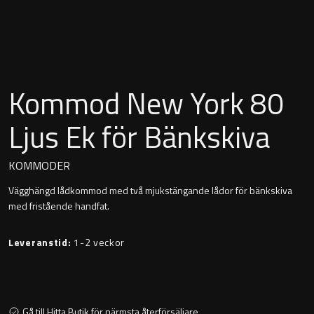
Montana
Heltäckande handfat
Orlando
Fristående handfat
Signature
Kommod New York 80
Underlimmat handfat
Stockholm
Ljus Ek för Bänkskiva
Handfat med piedestal
KOMMODER
Vägghängd lådkommod med två mjukstängande lådor för bänkskiva
Blandare
med fristående handfat.
Tvättställsblandare
Leveranstid:
1-2 veckor
Bottenventiler
Gå till Hitta Butik för närmsta återförsäljare