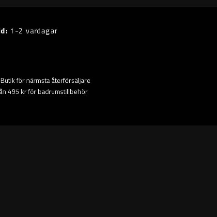
id:
1-2 vardagar
ta Butik för närmsta återförsäljare
från 495 kr för badrumstillbehör