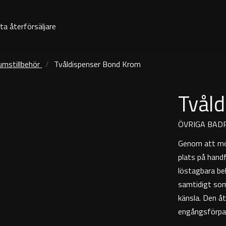
ta återförsäljare
umstillbehör
Tvåldispenser Bond Krom
Tvål
ÖVRIGA BAD
Genom att mon
plats på hand
löstagbara beh
samtidigt som
känsla. Den å
engångsförpack