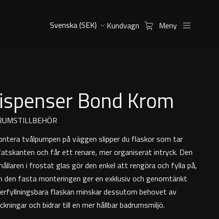
Kundvagn
Meny
dispenser Bond Krom
RUMSTILLBEHÖR
tera tvålpumpen på väggen slipper du flaskor som tar
fatskanten och får ett renare, mer organiserat intryck. Den
ållaren i frostat glas gör den enkel att rengöra och fylla på,
 den fasta monteringen ger en exklusiv och genomtänkt
terfyllningsbara flaskan minskar dessutom behovet av
ningar och bidrar till en mer hållbar badrumsmiljö.