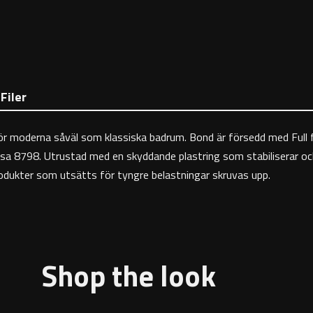
Filer
ret för moderna såväl som klassiska badrum. Bond är försedd med Ful
a 8798. Utrustad med en skyddande plastring som stabiliserar och
rodukter som utsätts för tyngre belastningar skruvas upp.
Shop the look