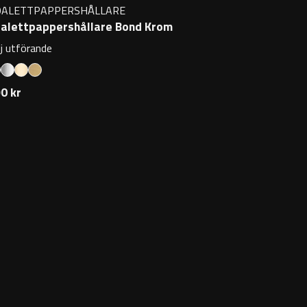
OALETTPAPPERSHÅLLARE
alettpappershållare Bond Krom
lj utförande
0 kr