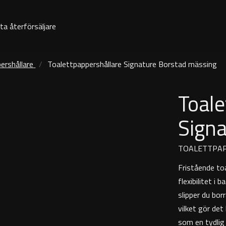
ta återförsäljare
ershållare
Toalettpappershållare Signature Borstad mässing
Toale
Sign
TOALETTPA
Fristående toa
flexibilitet 
slipper du bor
vilket gör de
som en tydlig 