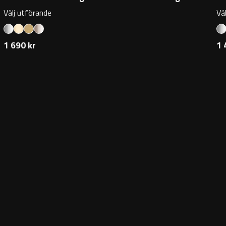
Välj utförande
Vä
1 690 kr
1 