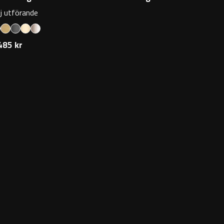
lj utförande
485 kr