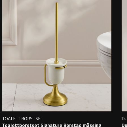
TOALETTBORSTSET
D
Toalettborstset Signature Borstad mässing
Du