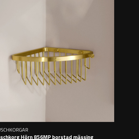
USCHKORGAR
schkorg Hörn 856MP borstad mässing