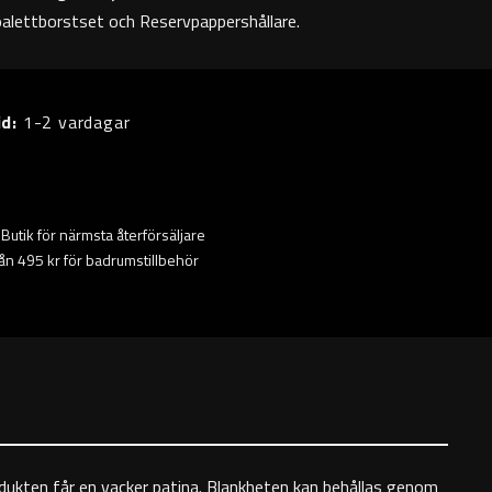
lettborstset och Reservpappershållare.
id:
1-2 vardagar
ta Butik för närmsta återförsäljare
från 495 kr för badrumstillbehör
odukten får en vacker patina. Blankheten kan behållas genom