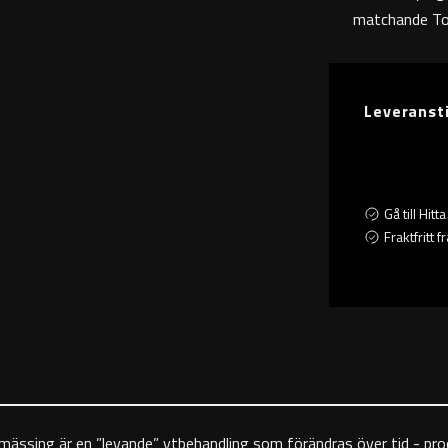
matchande Toa
Leveranst
Gå till Hit
Fraktfritt 
 mässing är en ”levande” ytbehandling som förändras över tid - pr