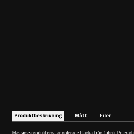
Produktbeskrivning
Mått
Filer
Mässingsprodukterna är polerade blanka från fabrik. Polerad