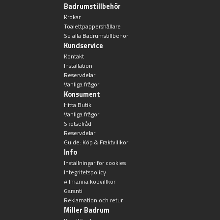
Badrumstillbehör
Badkarshandtag
Krokar
Toalettpappershållare
Se alla Badrumstillbehör
Duschkorgar
Kundservice
Kontakt
Installation
Hyllor
Reservdelar
Vanliga frågor
Sminkspeglar
Konsument
Hitta Butik
Vanliga frågor
Speglar utan belysning
Skötselråd
Reservdelar
Guide: Köp & Fraktvillkor
Toalettborstset
Info
Inställningar för cookies
Belysning
Integritetspolicy
Allmänna köpvillkor
Garanti
Handtag & knoppar
Reklamation och retur
Miller Badrum