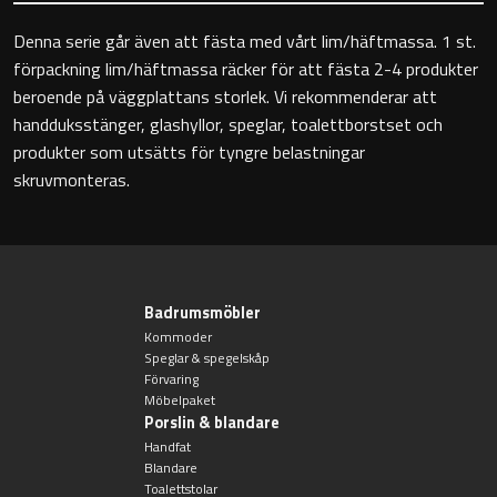
Toalettstolar
Denna serie går även att fästa med vårt lim/häftmassa. 1 st.
förpackning lim/häftmassa räcker för att fästa 2-4 produkter
Golvstående toalettstol
beroende på väggplattans storlek. Vi rekommenderar att
handduksstänger, glashyllor, speglar, toalettborstset och
Vägghängd toalettstol
produkter som utsätts för tyngre belastningar
skruvmonteras.
Toalettpappershållare
Badrumsmöbler
Kommoder
Krokar
Speglar & spegelskåp
Förvaring
Möbelpaket
Handduksringar
Porslin & blandare
Handfat
Blandare
Handduksstänger
Toalettstolar