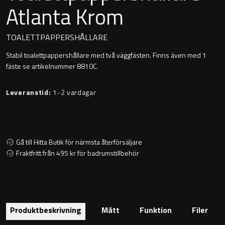
Atlanta Krom
Montana
Heltäckande handfat
Orlando
TOALETTPAPPERSHÅLLARE
Fristående handfat
Stabil toalettpappershållare med två väggfästen. Finns även med 1
Signature
fäste se artikelnummer 8810C.
Underlimmat handfat
Stockholm
Leveranstid:
1-2 vardagar
Handfat med piedestal
Blandare
Gå till Hitta Butik för närmsta återförsäljare
Fraktfritt från 495 kr för badrumstillbehör
Tvättställsblandare
Bottenventiler
Produktbeskrivning
Mått
Funktion
Filer