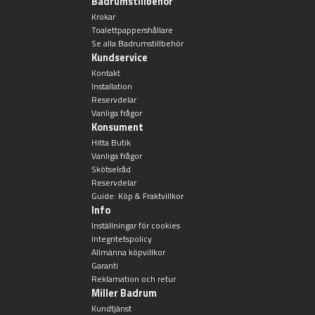
Badrumstillbehör
Övriga badrumstillbehör
Krokar
Toalettpappershållare
Se alla Badrumstillbehör
Kundservice
Kontakt
Installation
Reservdelar
Vanliga frågor
Konsument
Hitta Butik
Vanliga frågor
Skötselråd
Reservdelar
Guide: Köp & Fraktvillkor
Info
Inställningar för cookies
Integritetspolicy
Allmänna köpvillkor
Garanti
Reklamation och retur
Miller Badrum
Kundtjänst