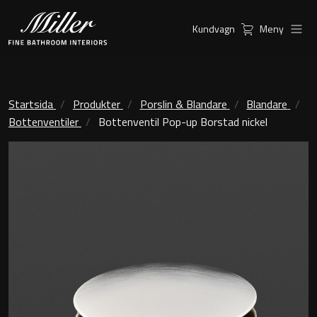
Kundvagn
Meny
Produkter
Serier
Ambient Speglar
Kommoder
Startsida
Produkter
Porslin & Blandare
Blandare
Bottenventiler
Bottenventil Pop-up Borstad nickel
Inspiration
City
Möbelpaket
Hitta
Classic Porslin
återförsäljare
Kensington
Spegelskåp
London
Linear Led Spegelskåp
New York
Kundservice
Sky Spegelskåp