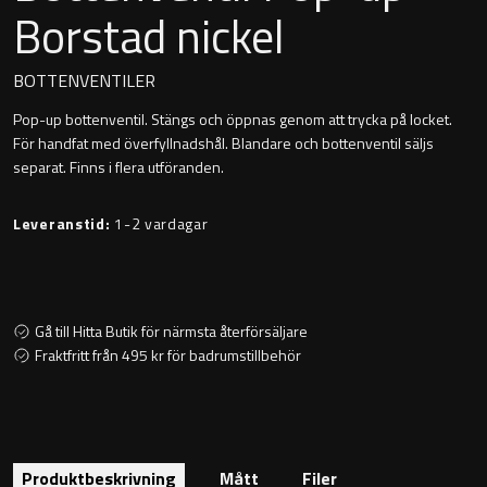
Borstad nickel
Montana
Heltäckande handfat
Orlando
BOTTENVENTILER
Fristående handfat
Pop-up bottenventil. Stängs och öppnas genom att trycka på locket.
Signature
För handfat med överfyllnadshål. Blandare och bottenventil säljs
Underlimmat handfat
separat. Finns i flera utföranden.
Stockholm
Handfat med piedestal
Leveranstid:
1-2 vardagar
Blandare
Gå till Hitta Butik för närmsta återförsäljare
Fraktfritt från 495 kr för badrumstillbehör
Tvättställsblandare
Bottenventiler
Produktbeskrivning
Mått
Filer