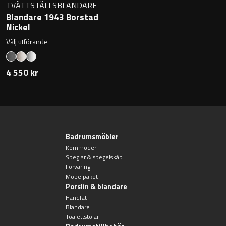
TVÄTTSTÄLLSBLANDARE
Badkarshandtag
Blandare 1943 Borstad
Nickel
Duschkorgar
Välj utförande
Hyllor
4 550 kr
Sminkspeglar
Speglar utan belysning
Badrumsmöbler
Toalettborstset
Kommoder
Speglar & spegelskåp
Förvaring
Belysning
Möbelpaket
Porslin & blandare
Handfat
Handtag & knoppar
Blandare
Toalettstolar