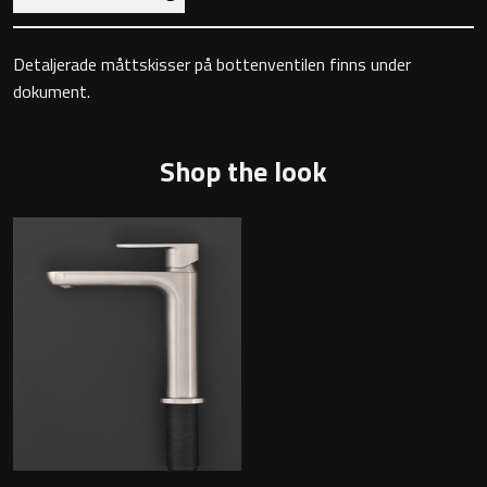
Toalettstolar
Detaljerade måttskisser på bottenventilen finns under
Golvstående toalettstol
dokument.
Vägghängd toalettstol
Shop the look
Toalettpappershållare
Krokar
Handduksringar
Handduksstänger