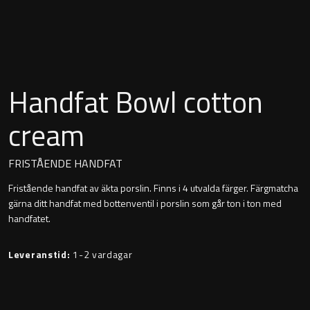
Montana
Heltäckande handfat
Orlando
Fristående handfat
Signature
Handfat Bowl cotton
Underlimmat handfat
Stockholm
cream
Handfat med piedestal
FRISTÅENDE HANDFAT
Fristående handfat av äkta porslin. Finns i 4 utvalda färger. Färgmatcha
Blandare
gärna ditt handfat med bottenventil i porslin som går ton i ton med
handfatet.
Tvättställsblandare
Leveranstid:
1-2 vardagar
Bottenventiler