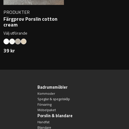
Övriga badrumstillbehör
PRODUKTER
Färgprov Porslin cotton
cream
Välj utförande
39 kr
Badrumsmöbler
Kommoder
Speglar & spegelskåp
Förvaring
Möbelpaket
Porslin & blandare
Handfat
Blandare