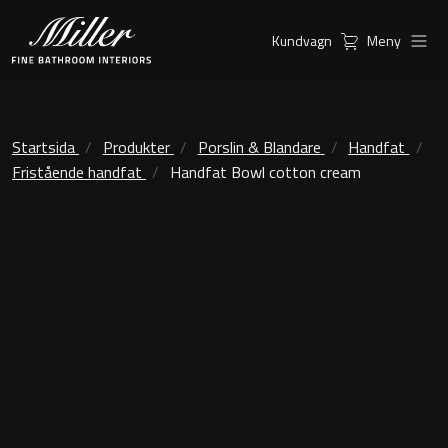
Kundvagn
Meny
Produkter
Serier
Ambient Speglar
Kommoder
Startsida
Produkter
Porslin & Blandare
Handfat
Fristående handfat
Handfat Bowl cotton cream
Inspiration
City
Möbelpaket
Hitta
Classic Porslin
återförsäljare
Kensington
Spegelskåp
London
Linear Led Spegelskåp
New York
Kundservice
Sky Spegelskåp