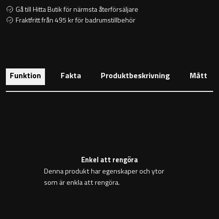
Toalettstolar
Gå till Hitta Butik för närmsta återförsäljare
Fraktfritt från 495 kr för badrumstillbehör
Golvstående toalettstol
Vägghängd toalettstol
Funktion
Fakta
Produktbeskrivning
Mått
Toalettpappershållare
Krokar
Enkel att rengöra
Denna produkt har egenskaper och ytor
Handduksringar
som är enkla att rengöra.
Handduksstänger