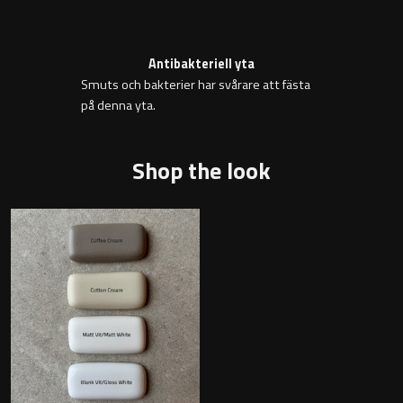
Badkarshandtag
Antibakteriell yta
Duschkorgar
Smuts och bakterier har svårare att fästa
på denna yta.
Hyllor
Shop the look
Sminkspeglar
Speglar utan belysning
Toalettborstset
Belysning
Handtag & knoppar