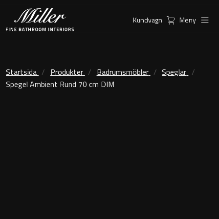
Kundvagn
Meny
Produkter
Serier
Ambient Speglar
Kommoder
Startsida
Produkter
Badrumsmöbler
Speglar
Spegel Ambient Rund 70 cm DIM
Inspiration
City
Möbelpaket
Hitta
Classic Porslin
återförsäljare
Kensington
Spegelskåp
London
Linear Led Spegelskåp
New York
Kundservice
Sky Spegelskåp