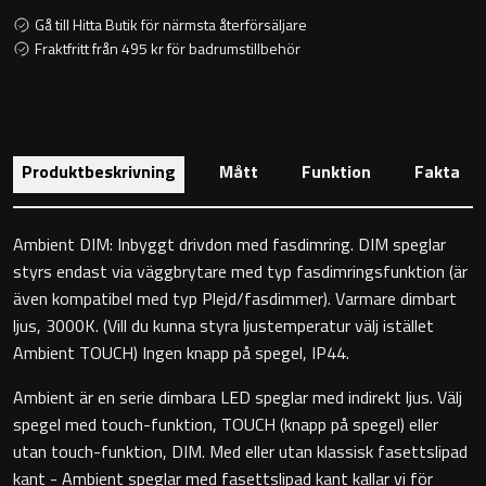
Toalettstolar
Gå till Hitta Butik för närmsta återförsäljare
Fraktfritt från 495 kr för badrumstillbehör
Golvstående toalettstol
Vägghängd toalettstol
Produktbeskrivning
Mått
Funktion
Fakta
Ambient DIM: Inbyggt drivdon med fasdimring. DIM speglar
styrs endast via väggbrytare med typ fasdimringsfunktion (är
Toalettpappershållare
även kompatibel med typ Plejd/fasdimmer). Varmare dimbart
ljus, 3000K. (Vill du kunna styra ljustemperatur välj istället
Krokar
Ambient TOUCH) Ingen knapp på spegel, IP44.
Ambient är en serie dimbara LED speglar med indirekt ljus. Välj
Handduksringar
spegel med touch-funktion, TOUCH (knapp på spegel) eller
utan touch-funktion, DIM. Med eller utan klassisk fasettslipad
Handduksstänger
kant - Ambient speglar med fasettslipad kant kallar vi för