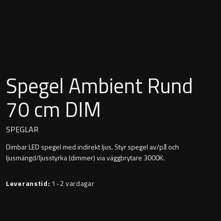
Montana
Heltäckande handfat
Orlando
Fristående handfat
Signature
Underlimmat handfat
Spegel Ambient Rund
Stockholm
Handfat med piedestal
70 cm DIM
SPEGLAR
Blandare
Dimbar LED spegel med indirekt ljus. Styr spegel av/på och
ljusmängd/ljusstyrka (dimmer) via väggbrytare 3000K.
Tvättställsblandare
Leveranstid:
1-2 vardagar
Bottenventiler