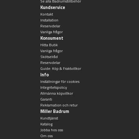
Se alla Badrumstillbehör
Övriga badrumstillbehör
Kundservice
Kontakt
Installation
Reservdelar
Vanliga frågor
Konsument
Hitta Butik
Vanliga frågor
Skötselråd
Reservdelar
Guide: Köp & Fraktvillkor
Info
Inställningar för cookies
Integritetspolicy
Allmänna köpvillkor
Garanti
Reklamation och retur
Miller Badrum
Kundtjänst
Katalog
Jobba hos oss
Om oss