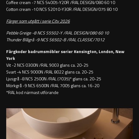
Coffee cream -7 NCS S4005-Y20R /RAL DESIGN/080 60 10
Cotton cream -10 NCS S2010-Y30R /RAL DESIGN/075 80 10
Färger som utgått i serie City 2026
Pebble Greige -8 NCS S5502-Y /RAL DESIGN/080 60 10
Thunder Blågrå -9 NCS S6502-B /RAL CLASSIC/7012
Färgkoder badrumsmöbler serier Kensington, London, New
York
Vit -2 NCS 0300N /RAL 9003 glans ca. 20-25
Svart -4 NCS 9000N /RAL 8022 glans ca. 20-25
Ljusgrå -8 NCS 2500N /RAL (7035)* glans ca. 20-25
Mörkgrå -9 NCS 6500N /RAL 7005 glans ca. 16-20
*RAL kod närmast utförande