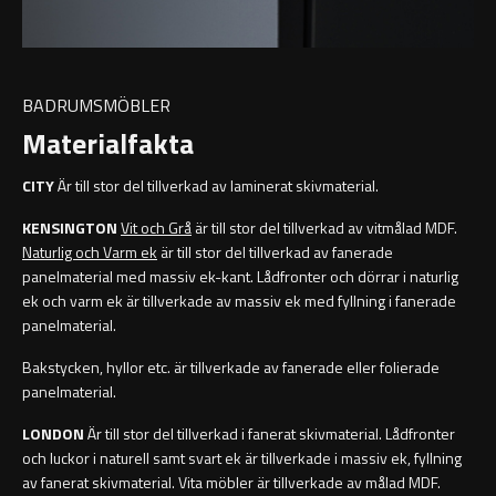
Toalettpappershållare
BADRUMSMÖBLER
Materialfakta
Krokar
CITY
Är till stor del tillverkad av laminerat skivmaterial.
Handduksringar
KENSINGTON
Vit och Grå
är till stor del tillverkad av vitmålad MDF.
Naturlig och Varm ek
är till stor del tillverkad av fanerade
Handduksstänger
panelmaterial med massiv ek-kant. Lådfronter och dörrar i naturlig
ek och varm ek är tillverkade av massiv ek med fyllning i fanerade
Badkarshandtag
panelmaterial.
Bakstycken, hyllor etc. är tillverkade av fanerade eller folierade
Duschkorgar
panelmaterial.
Hyllor
LONDON
Är till stor del tillverkad i fanerat skivmaterial. Lådfronter
och luckor i naturell samt svart ek är tillverkade i massiv ek, fyllning
av fanerat skivmaterial. Vita möbler är tillverkade av målad MDF.
Sminkspeglar