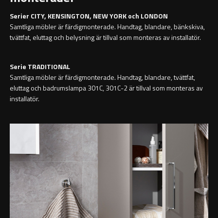
Ambient Speglar
Sky Spegelskåp
Kontakt
Serier CITY, KENSINGTON, NEW YORK och LONDON
Samtliga möbler är färdigmonterade. Handtag, blandare, bänkskiva,
Förvaring
Traditional
Katalog
tvättfat, eluttag och belysning är tillval som monteras av installatör.
Högskåp
Kampanj
Serie TRADITIONAL
Samtliga möbler är färdigmonterade. Handtag, blandare, tvättfat,
Förvaringsskåp
Projektsortiment
eluttag och badrumslampa 301C, 301C-2 är tillval som monteras av
Atlanta
installatör.
Skötselråd
Boston
Om Oss
Metro
Handfat
Reservdelar
Miami
Heltäckande handfat
Outlet
Montana
Fristående handfat