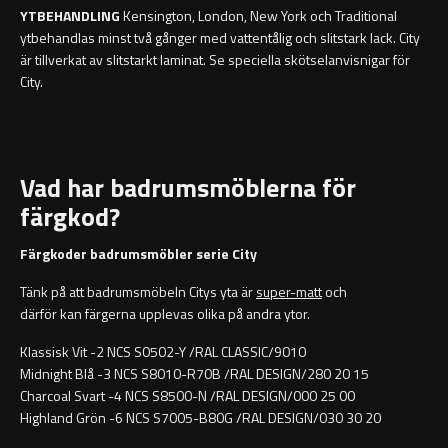
YTBEHANDLING
Kensington, London, New York och Traditional
ytbehandlas minst två gånger med vattentålig och slitstark lack. City
är tillverkat av slitstarkt laminat. Se speciella
skötselanvisnigar för
City
.
Vad har badrumsmöblerna för
färgkod?
Färgkoder badrumsmöbler serie City
Tänk på att badrumsmöbeln Citys yta är
super-matt
och
därför kan färgerna upplevas olika på andra ytor.
Klassisk Vit -2 NCS S0502-Y /RAL CLASSIC/9010
Midnight Blå -3 NCS S8010-R70B /RAL DESIGN/280 20 15
Charcoal Svart -4 NCS S8500-N /RAL DESIGN/000 25 00
Highland Grön -6 NCS S7005-B80G /RAL DESIGN/030 30 20