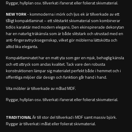
Ryggar, hyllplan osv. tillverkat i fanerat eller folierat skivmaterial.
Toalettborstset
NEW YORK
- kommoderna i mörk och ljus ek är tillverkade av ett
tåligt kompaktlaminat – ett slitstarkt skivmaterial som kombinerar
tidlös karaktär med modern elegans. Den ekinspirerade dekorytan
Belysning
har en naturlig träkänsla som är både slitstark och utrustad med en
anti-fingeravtrycksegenskap, vilket gör möblerna lättskötta och
Handtag & knoppar
alltid lika eleganta.
Kompaktlaminatet har en matt yta som ger en mjuk, behaglig känsla
Övriga badrumstillbehör
och ett uttryck som andas kvalitet. Tack vare den robusta
konstruktionen lämpar sig materialet perfekt både i hemmet och i
offentliga miljöer där design och funktion går hand i hand.
Vita möbler är tillverkade av målad MDF.
Ryggar, hyllplan osv. tillverkat i fanerat eller folierat skivmaterial.
TRADITIONAL
Är till stor del tillverkad i MDF samt massiv björk.
Ryggar är tillverkat i målat eller folierat skivmaterial.