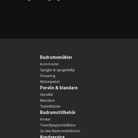
Toalettpappershållare
Krokar
Handduksringar
Badrumsmöbler
Kommoder
Speglar & spegelskåp
Handduksstänger
Förvaring
Möbelpaket
Badkarshandtag
Porslin & blandare
Handfat
Blandare
Duschkorgar
Toalettstolar
Badrumstillbehör
Hyllor
Krokar
Toalettpappershållare
Se alla Badrumstillbehör
Sminkspeglar
Kundservice