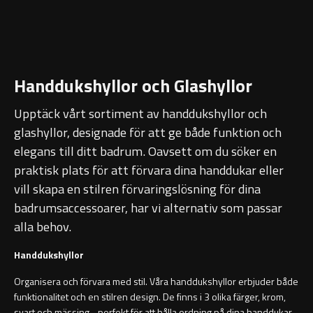
Ambient Speglar
Sky Spegelskåp
Kontakt
Förvaring
Traditional
Katalog
Högskåp
Handdukshyllor och Glashyllor
Kampanj
Upptäck vårt sortiment av handdukshyllor och
Förvaringsskåp
Projektsortiment
glashyllor, designade för att ge både funktion och
Atlanta
elegans till ditt badrum. Oavsett om du söker en
Skötselråd
praktisk plats för att förvara dina handdukar eller
Boston
vill skapa en stilren förvaringslösning för dina
Om Oss
badrumsaccessoarer, har vi alternativ som passar
Metro
Handfat
alla behov.
Reservdelar
Miami
Heltäckande handfat
Handdukshyllor
Organisera och förvara med stil. Våra handdukshyllor erbjuder både
Outlet
Montana
Fristående handfat
funktionalitet och en stilren design. De finns i 3 olika färger, krom,
svart och mässing - perfekt för att hålla ordning på dina handdukar