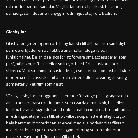
Orlando
Underlimmat handfat
och andra badrumsartiklar. Vi gillar tanken på praktisk förvaring
samtidigt som det är en snygg inredningsdetalj i ditt badrum.
Oslo
Handfat med piedestal
Glashyllor
Richmond
Blandare
Glashyllor ger en öppen och luftig känsla till ditt badrum samtidigt
som de erbjuder en perfekt balans mellan elegans och
Signature
Tvättställsblandare
funktionalitet. De är idealiska för att förvara små accessoarer som
parfymflaskor, tvål, ljus eller smink, och är både lättskötta och
Stockholm
Bottenventiler
stilrena. Med sin minimalistiska design smälter de sömlöst in i både
moderna och klassiska miljöer och blir en tidlös förvaringslösning
som lyfter vilket rum som helst.
Toalettstolar
Våra glasshyllor är noggrant tillverkade för att ge pålitlig styrka och
Golvstående toalettstol
är lika användbara i badrummet som i vardagsrum, kök, hall eller
kontor. De är designade för att enkelt matcha med ett brett utbud av
inredningsdetaljer och tillbehör, vilket skapar ett enhetligt uttryck i
Vägghängd toalettstol
hela hemmet. Monteringen är enkel med alla nödvändiga fästen
inkluderade och ger en säker väggmontering som kombinerar
diskret design med långvarig hållbarhet.