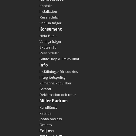
Kontakt
Installation
Toalettborstset
Reservdelar
Vanliga frågor
Belysning
Konsument
Hitta Butik
Vanliga frågor
Handtag & knoppar
Skötselråd
Reservdelar
Guide: Köp & Fraktvillkor
Övriga badrumstillbehör
Info
Inställningar för cookies
Integritetspolicy
Allmänna köpvillkor
Garanti
Reklamation och retur
Miller Badrum
Kundtjänst
Katalog
Jobba hos oss
Om oss
Följ oss