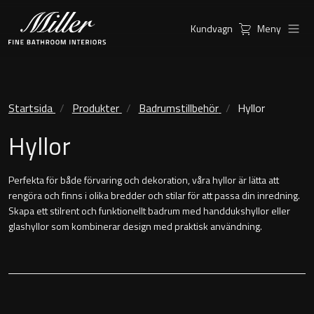
Kundvagn
Meny
Produkter
Serier
Kommoder
Ambient Speglar
Startsida
Produkter
Badrumstillbehör
Hyllor
Inspiration
Hyllor
Möbelpaket
City
Hitta
Spegelskåp
Classic Porslin
Perfekta för både förvaring och dekoration, våra hyllor är lätta att
återförsäljare
rengöra och finns i olika bredder och stilar för att passa din inredning.
Linear Led Spegelskåp
Kensington
Skapa ett stilrent och funktionellt badrum med handdukshyllor eller
glashyllor som kombinerar design med praktisk användning.
Sky Spegelskåp
London
Speglar
New York
Kundservice