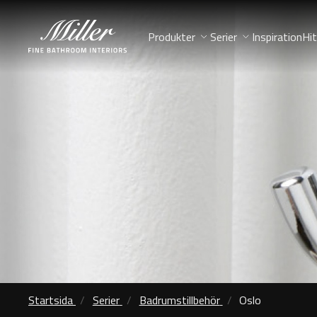
Produkter
Serier
Inspiration
Hit
Startsida
Serier
Badrumstillbehör
Oslo