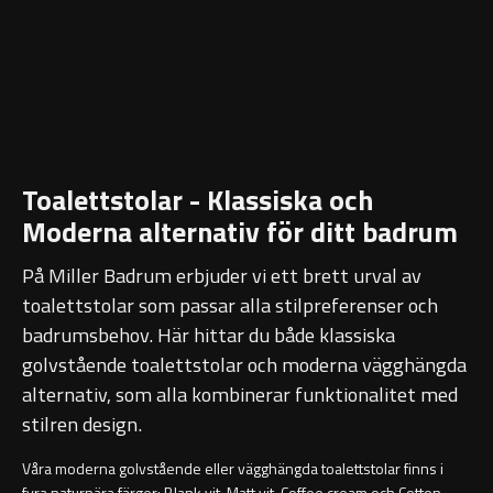
Ambient Speglar
Sky Spegelskåp
Kontakt
Förvaring
Traditional
Katalog
Högskåp
Kampanj
Förvaringsskåp
Toalettstolar - Klassiska och
Projektsortiment
Atlanta
Moderna alternativ för ditt badrum
Skötselråd
På Miller Badrum erbjuder vi ett brett urval av
Boston
toalettstolar som passar alla stilpreferenser och
Om Oss
badrumsbehov. Här hittar du både klassiska
Metro
Handfat
golvstående toalettstolar och moderna vägghängda
Reservdelar
alternativ, som alla kombinerar funktionalitet med
Miami
Heltäckande handfat
stilren design.
Outlet
Montana
Fristående handfat
Våra moderna golvstående eller vägghängda toalettstolar finns i
fyra naturnära färger: Blank vit, Matt vit, Coffee cream och Cotton