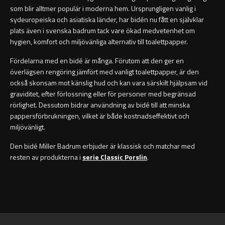
som blir alltmer populär i moderna hem. Ursprungligen vanlig i
sydeuropeiska och asiatiska länder, har bidén nu fått en självklar
plats även i svenska badrum tack vare ökad medvetenhet om
Toalettpappershållare
hygien, komfort och miljövänliga alternativ till toalettpapper.
Fördelarna med en bidé är många. Förutom att den ger en
Krokar
överlägsen rengöring jämfört med vanligt toalettpapper, är den
också skonsam mot känslig hud och kan vara särskilt hjälpsam vid
Handduksringar
graviditet, efter förlossning eller för personer med begränsad
rörlighet. Dessutom bidrar användning av bidé till att minska
Handduksstänger
pappersförbrukningen, vilket är både kostnadseffektivt och
miljövänligt.
Badkarshandtag
Den bidé Miller Badrum erbjuder är klassisk och matchar med
resten av produkterna i
serie Classic Porslin
.
Duschkorgar
Hyllor
Sminkspeglar