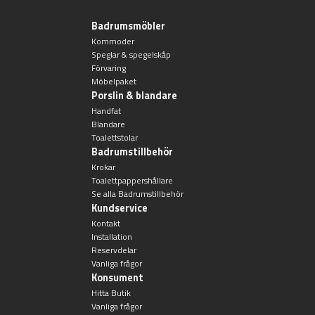
Badrumsmöbler
Toalettborstset
Kommoder
Speglar & spegelskåp
Belysning
Förvaring
Möbelpaket
Porslin & blandare
Handtag & knoppar
Handfat
Blandare
Toalettstolar
Övriga badrumstillbehör
Badrumstillbehör
Krokar
Toalettpappershållare
Se alla Badrumstillbehör
Kundservice
Kontakt
Installation
Reservdelar
Vanliga frågor
Konsument
Hitta Butik
Vanliga frågor