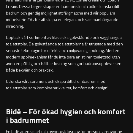
Orlando
Underlimmat handfat
Cream. Dessa färger skapar en harmonisk och tidlös känsla i ditt
badrum och ger dig möjlighet att färgmatcha med vår populära
Oslo
Handfat med piedestal
möbelserie
City
för att skapa en elegant och sammanhängande
inredning.
Richmond
Blandare
Upptäck vårt sortiment av klassiska golvstående och vägghängda
toalettstolar. De golvstående toalettstolarna är utrustade med den
Signature
Tvättställsblandare
senaste teknologin för effektiv och miljövänlig spolning. Med en
modern spolmekanism får du inte bara en stilren toalettstol utan
även en pålitlig och hållbar lösning som gör badrumsupplevelsen
Stockholm
Bottenventiler
både bekväm och praktisk.
Toalettstolar
Utforska vårt sortiment och skapa ditt drömbadrum med
toalettstolar som kombinerar kvalitet, komfort och design!
Golvstående toalettstol
Bidé – För ökad hygien och komfort
Vägghängd toalettstol
i badrummet
En bidé är en smart och hygienisk lösning för personlig rengöring