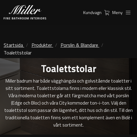
Kundvagn
Meny
Produkter
Serier
Kommoder
Ambient Speglar
Startsida
Produkter
Porslin & Blandare
Toalettstolar
Inspiration
Möbelpaket
City
Toalettstolar
Hitta
Spegelskåp
Classic Porslin
återförsäljare
Miller badrum har både vägghängda och golvstående toaletter i
sitt sortiment. Toalettstolarna finns i modern eller klassisk stil.
Linear Led Spegelskåp
Kensington
Våra moderna toaletter går att färgmatcha med vårt porslin
(Edge och Bloc) och våra City kommoder ton-i-ton. Välj den
Sky Spegelskåp
London
toalettstol som passar din lägenhet, ditt hus och din stil. Till den
traditionella toaletten finns som ett komplement även en Bidé i
Speglar
New York
Kundservice
vårt sortiment.