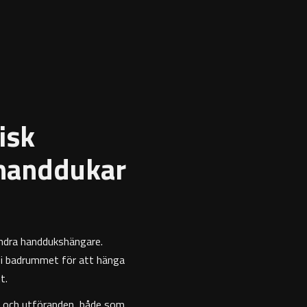
isk
 handdukar
ndra handdukshängare.
g i badrummet för att hänga
t.
er och utföranden, både som