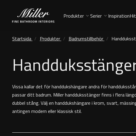
Produkter
Serier
Inspiration
Hit
Startsida
Produkter
Badrumstillbehör
Handduksst
Handduksstänge
Vissa kallar det för handdukshängare andra för handduksstån
passar ditt badrum. Miller handduksstänger finns i flera längd
dubbel stång. Välj en handdukshängare i krom, svart, mässing,
antingen modern eller klassisk stil.