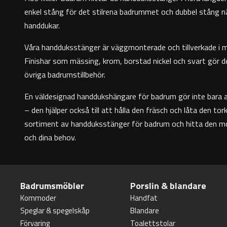
enkel stång för det stilrena badrummet och dubbel stång nä
handdukar.
Våra handduksstänger är väggmonterade och tillverkade i ma
Finishar som mässing, krom, borstad nickel och svart gör 
övriga
badrumstillbehör
.
En väldesignad handdukshängare för badrum gör inte bara
– den hjälper också till att hålla den fräsch och låta den to
sortiment av handduksstänger för badrum och hitta den mod
och dina behov.
Badrumsmöbler
Porslin & blandare
Kommoder
Handfat
Speglar & spegelskåp
Blandare
Förvaring
Toalettstolar