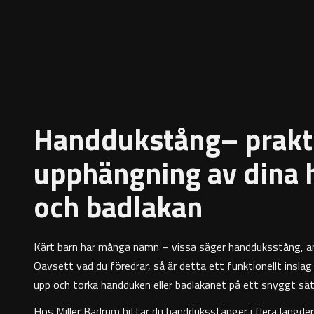
Handdukstång– prakt
upphängning av dina
och badlakan
Kärt barn har många namn – vissa säger handduksstång, a
Oavsett vad du föredrar, så är detta ett funktionellt insla
upp och torka handduken eller badlakanet på ett snyggt sät
Hos Miller Badrum hittar du handduksstänger i flera längd