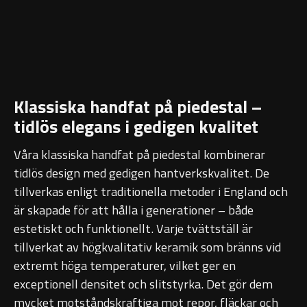
Ambient Speglar
Sky Spegelskåp
Kontakt
Förvaring
Traditional
Katalog
Högskåp
Kampanj
Klassiska handfat på piedestal –
Förvaringsskåp
tidlös elegans i gedigen kvalitet
Projektsortiment
Atlanta
Våra klassiska handfat på piedestal kombinerar
Skötselråd
tidlös design med gedigen hantverkskvalitet. De
Boston
tillverkas enligt traditionella metoder i England och
Om Oss
är skapade för att hålla i generationer – både
Metro
Handfat
estetiskt och funktionellt. Varje tvättställ är
Reservdelar
Miami
tillverkat av högkvalitativ keramik som bränns vid
Heltäckande handfat
extremt höga temperaturer, vilket ger en
Outlet
Montana
Fristående handfat
exceptionell densitet och slitstyrka. Det gör dem
mycket motståndskraftiga mot repor, fläckar och