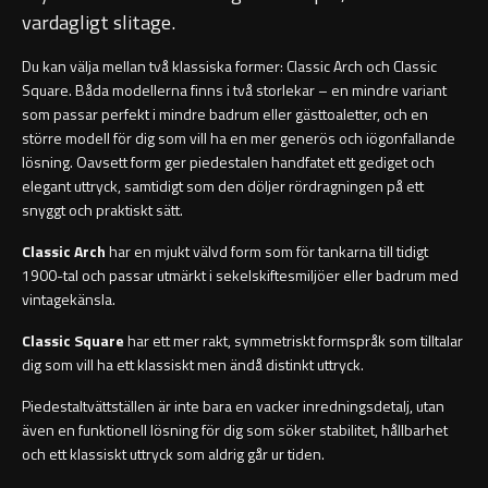
Orlando
Underlimmat handfat
vardagligt slitage.
Du kan välja mellan två klassiska former: Classic Arch och Classic
Oslo
Handfat med piedestal
Square. Båda modellerna finns i två storlekar – en mindre variant
som passar perfekt i mindre badrum eller gästtoaletter, och en
Richmond
Blandare
större modell för dig som vill ha en mer generös och iögonfallande
lösning. Oavsett form ger piedestalen handfatet ett gediget och
Signature
Tvättställsblandare
elegant uttryck, samtidigt som den döljer rördragningen på ett
snyggt och praktiskt sätt.
Stockholm
Bottenventiler
Classic Arch
har en mjukt välvd form som för tankarna till tidigt
1900-tal och passar utmärkt i sekelskiftesmiljöer eller badrum med
Toalettstolar
vintagekänsla.
Classic Square
har ett mer rakt, symmetriskt formspråk som tilltalar
Golvstående toalettstol
dig som vill ha ett klassiskt men ändå distinkt uttryck.
Piedestaltvättställen är inte bara en vacker inredningsdetalj, utan
Vägghängd toalettstol
även en funktionell lösning för dig som söker stabilitet, hållbarhet
och ett klassiskt uttryck som aldrig går ur tiden.