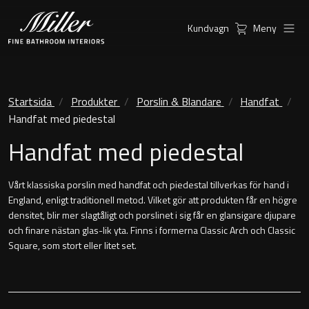
Kundvagn
Meny
Produkter
Serier
Kommoder
Ambient Speglar
Startsida
Produkter
Porslin & Blandare
Handfat
Handfat med piedestal
Inspiration
Möbelpaket
City
Handfat med piedestal
Hitta
Spegelskåp
Classic Porslin
återförsäljare
Vårt klassiska porslin med handfat och piedestal tillverkas för hand i
England, enligt traditionell metod. Vilket gör att produkten får en högre
Linear Led Spegelskåp
Kensington
densitet, blir mer slagtåligt och porslinet i sig får en glansigare djupare
och finare nästan glas-lik yta. Finns i formerna Classic Arch och Classic
Sky Spegelskåp
London
Square, som stort eller litet set.
Speglar
New York
Kundservice