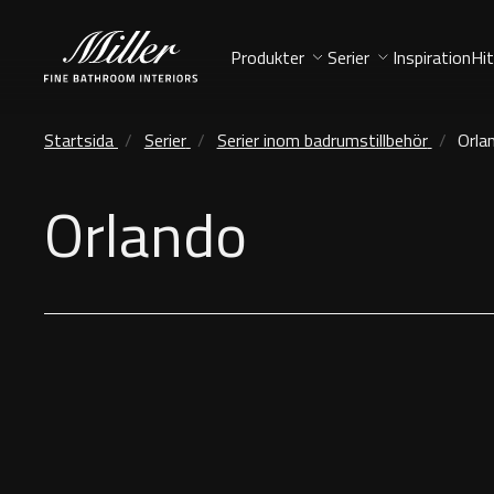
Produkter
Serier
Inspiration
Hit
Startsida
Serier
Serier inom badrumstillbehör
Orla
Orlando