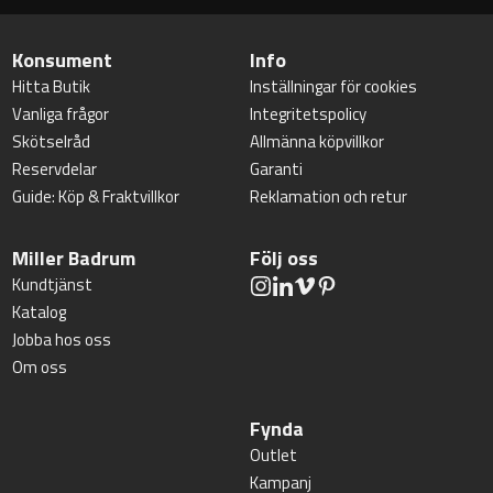
Konsument
Info
Hitta Butik
Inställningar för cookies
Vanliga frågor
Integritetspolicy
Skötselråd
Allmänna köpvillkor
Reservdelar
Garanti
Guide: Köp & Fraktvillkor
Reklamation och retur
Miller Badrum
Följ oss
Kundtjänst
Katalog
Jobba hos oss
Om oss
Fynda
Outlet
Kampanj