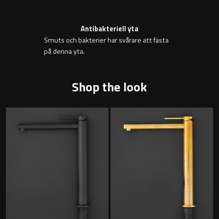
Badkarshandtag
Antibakteriell yta
Duschkorgar
Smuts och bakterier har svårare att fästa
på denna yta.
Hyllor
Shop the look
Sminkspeglar
Speglar utan belysning
Toalettborstset
Belysning
Handtag & knoppar