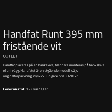
Montana
Heltäckande handfat
Orlando
Fristående handfat
Handfat Runt 395 mm
Signature
Underlimmat handfat
fristående vit
Stockholm
Handfat med piedestal
OUTLET
Handfat placeras på en bänkskiva, blandare monteras på bänkskiva
Blandare
eller i vägg. Handfatet är en utgående modell, säljs i
originalförpackning, nyskick. Tidigare pris 3 690 kr
Tvättställsblandare
Leveranstid:
1-2 vardagar
Bottenventiler