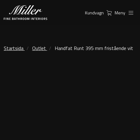
Kundvagn
Meny
Produkter
Serier
Ambient Speglar
Kommoder
Startsida
Outlet
Handfat Runt 395 mm fristående vit
Inspiration
City
Möbelpaket
Hitta
Classic Porslin
återförsäljare
Kensington
Spegelskåp
London
Linear Led Spegelskåp
New York
Kundservice
Sky Spegelskåp