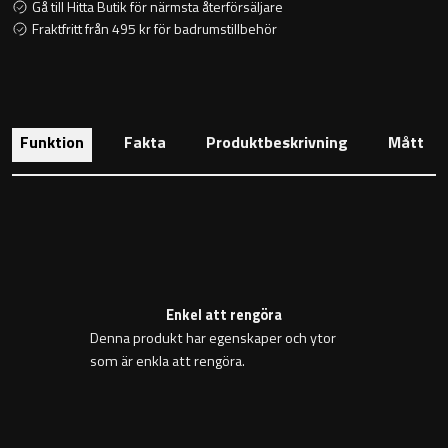
Gå till Hitta Butik för närmsta återförsäljare
Toalettstolar
Fraktfritt från 495 kr för badrumstillbehör
Golvstående toalettstol
Vägghängd toalettstol
Funktion
Fakta
Produktbeskrivning
Mått
Toalettpappershållare
Enkel att rengöra
Krokar
Denna produkt har egenskaper och ytor
som är enkla att rengöra.
Handduksringar
Handduksstänger