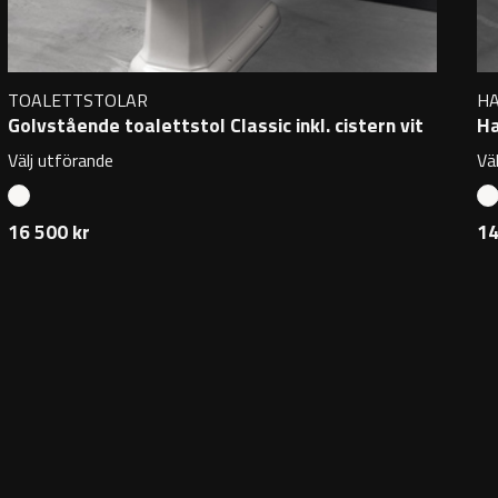
TOALETTSTOLAR
H
Golvstående toalettstol Classic inkl. cistern vit
Ha
Välj utförande
Vä
16 500 kr
14