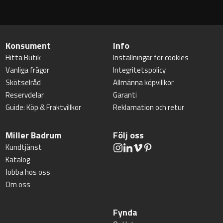
Konsument
Info
Hitta Butik
Inställningar för cookies
Vanliga frågor
Integritetspolicy
Skötselråd
Allmänna köpvillkor
Reservdelar
Garanti
Guide: Köp & Fraktvillkor
Reklamation och retur
Miller Badrum
Följ oss
Kundtjänst
Katalog
Jobba hos oss
Om oss
Fynda