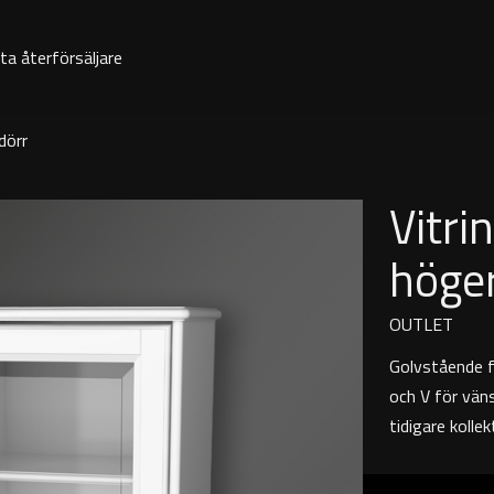
ta återförsäljare
dörr
Vitri
höge
OUTLET
Golvstående f
och V för väns
tidigare kollek