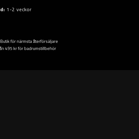
id:
1-2 veckor
ta Butik för närmsta återförsäljare
från 495 kr för badrumstillbehör