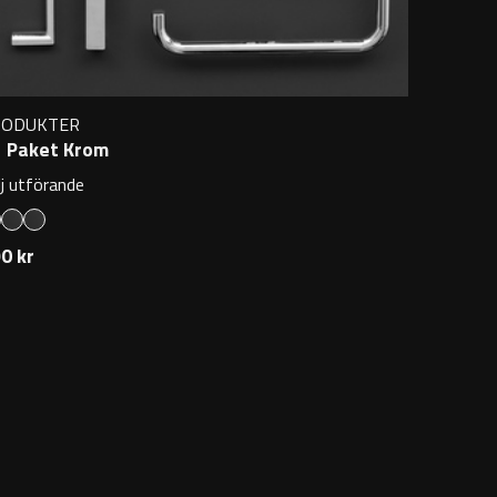
RODUKTER
 Paket Krom
lj utförande
0 kr