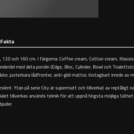
Fakta
, 120 och 160 cm. I färgerna: Coffee cream, Cotton cream, Klassisk
derdel med äkta porslin (Edge, Bloc, Cylinder, Bowl och Toalettsto
dor, justerbara lådfronter, anti-glid mattor, löstagbart inrede av 
slent. Ytan på serie City är supermatt och tillverkat av reptåligt na
erialet tillverkas används teknik för att uppnå högsta möjliga täthe
juder.