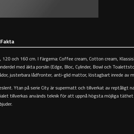
Fakta
, 120 och 160 cm. I färgerna: Coffee cream, Cotton cream, Klassisk
derdel med äkta porslin (Edge, Bloc, Cylinder, Bowl och Toalettsto
dor, justerbara lådfronter, anti-glid mattor, löstagbart inrede av 
slent. Ytan på serie City är supermatt och tillverkat av reptåligt na
erialet tillverkas används teknik för att uppnå högsta möjliga täthe
juder.