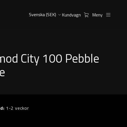
Kundvagn
Meny
od City 100 Pebble
e
id:
1-2 veckor