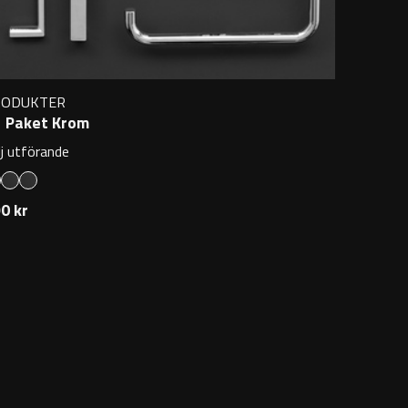
RODUKTER
 Paket Krom
lj utförande
0 kr