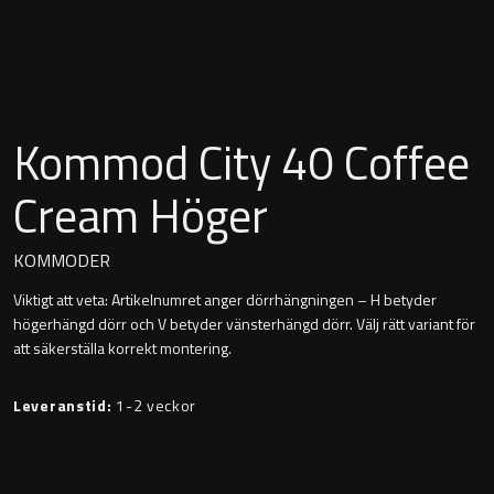
Montana
Heltäckande handfat
Orlando
Fristående handfat
Signature
Kommod City 40 Coffee
Underlimmat handfat
Stockholm
Cream Höger
Handfat med piedestal
KOMMODER
Viktigt att veta: Artikelnumret anger dörrhängningen – H betyder
Blandare
högerhängd dörr och V betyder vänsterhängd dörr. Välj rätt variant för
att säkerställa korrekt montering.
Tvättställsblandare
Leveranstid:
1-2 veckor
Bottenventiler