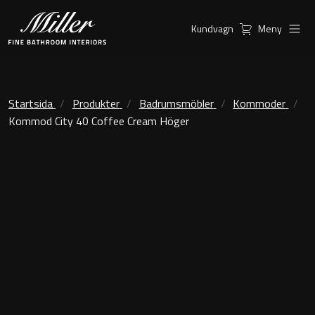
Kundvagn
Meny
Produkter
Serier
Ambient Speglar
Kommoder
Startsida
Produkter
Badrumsmöbler
Kommoder
Kommod City 40 Coffee Cream Höger
Inspiration
City
Möbelpaket
Hitta
Classic Porslin
återförsäljare
Kensington
Spegelskåp
London
Linear Led Spegelskåp
New York
Kundservice
Sky Spegelskåp