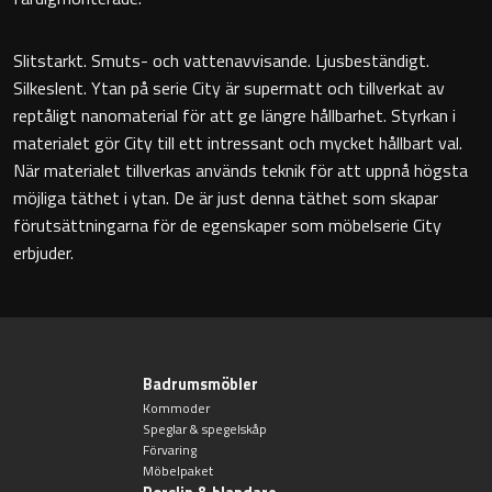
Badkarshandtag
Slitstarkt. Smuts- och vattenavvisande. Ljusbeständigt.
Silkeslent. Ytan på serie City är supermatt och tillverkat av
Duschkorgar
reptåligt nanomaterial för att ge längre hållbarhet. Styrkan i
materialet gör City till ett intressant och mycket hållbart val.
Hyllor
När materialet tillverkas används teknik för att uppnå högsta
möjliga täthet i ytan. De är just denna täthet som skapar
Sminkspeglar
förutsättningarna för de egenskaper som möbelserie City
erbjuder.
Speglar utan belysning
Toalettborstset
Belysning
Badrumsmöbler
Kommoder
Speglar & spegelskåp
Handtag & knoppar
Förvaring
Möbelpaket