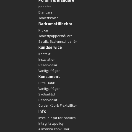
Porslin & blandare
Övriga badrumstillbehör
Handfat
Blandare
Toalettstolar
Badrumstillbehör
Krokar
Toalettpappershållare
Se alla Badrumstillbehör
Kundservice
Kontakt
Installation
Reservdelar
Vanliga frågor
Konsument
Hitta Butik
Vanliga frågor
Skötselråd
Reservdelar
Guide: Köp & Fraktvillkor
Info
Inställningar för cookies
Integritetspolicy
Allmänna köpvillkor