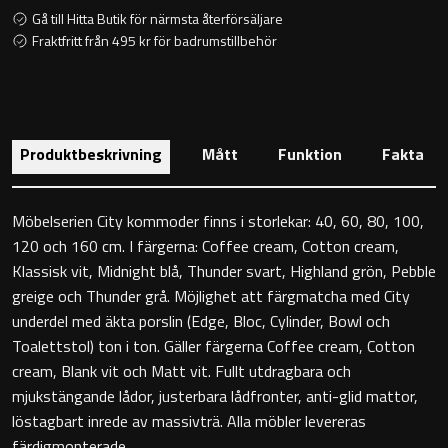
Toalettstolar
Gå till Hitta Butik för närmsta återförsäljare
Fraktfritt från 495 kr för badrumstillbehör
Golvstående toalettstol
Vägghängd toalettstol
Produktbeskrivning
Mått
Funktion
Fakta
Möbelserien City kommoder finns i storlekar: 40, 60, 80, 100,
120 och 160 cm. I färgerna: Coffee cream, Cotton cream,
Toalettpappershållare
Klassisk vit, Midnight blå, Thunder svart, Highland grön, Pebble
greige och Thunder grå. Möjlighet att färgmatcha med City
Krokar
underdel med äkta porslin (Edge, Bloc, Cylinder, Bowl och
Toalettstol) ton i ton. Gäller färgerna Coffee cream, Cotton
cream, Blank vit och Matt vit. Fullt utdragbara och
Handduksringar
mjukstängande lådor, justerbara lådfronter, anti-glid mattor,
löstagbart inrede av massivträ. Alla möbler levereras
Handduksstänger
färdigmonterade.