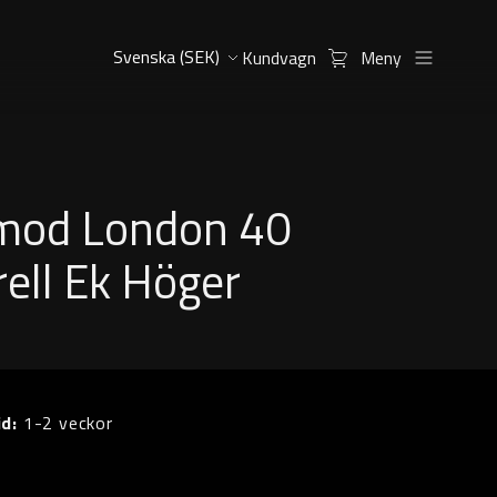
Kundvagn
Meny
od London 40
ell Ek Höger
id:
1-2 veckor