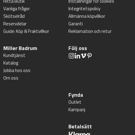
Hitta Butik
Inställningar för cookies
Vanliga frågor
Integritetspolicy
Skötselråd
Allmänna köpvillkor
Reservdelar
Garanti
Guide: Köp & Fraktvillkor
Reklamation och retur
Miller Badrum
Följ oss
Kundtjänst
Katalog
Jobba hos oss
Om oss
Fynda
Outlet
Kampanj
Betalsätt