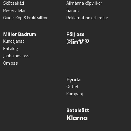
Skötselråd
Allmänna köpvillkor
Reservdelar
Garanti
Guide: Köp & Fraktvillkor
Reklamation och retur
Miller Badrum
Följ oss
Kundtjänst
Katalog
Jobba hos oss
Om oss
Fynda
Outlet
Kampanj
Betalsätt