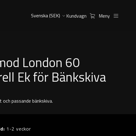
Kundvagn
Meny
od London 60
ell Ek för Bänkskiva
fat och passande bänkskiva.
id:
1-2 veckor