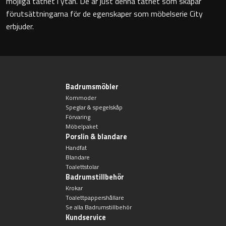
möjliga täthet i ytan. De är just denna täthet som skapar
förutsättningarna för de egenskaper som möbelserie City
Badkarshandtag
erbjuder.
Duschkorgar
Hyllor
Badrumsmöbler
Sminkspeglar
Kommoder
Speglar & spegelskåp
Förvaring
Speglar utan belysning
Möbelpaket
Porslin & blandare
Handfat
Toalettborstset
Blandare
Toalettstolar
Belysning
Badrumstillbehör
Krokar
Toalettpappershållare
Handtag & knoppar
Se alla Badrumstillbehör
Kundservice