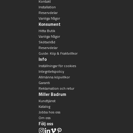
Övriga badrumstillbehör
Kontakt
Installation
Reservdelar
Vanliga frågor
Konsument
Hitta Butik
Vanliga frågor
Skötselråd
Reservdelar
Guide: Köp & Fraktvillkor
Info
Inställningar för cookies
Integritetspolicy
Allmänna köpvillkor
Garanti
Reklamation och retur
Miller Badrum
Kundtjänst
Katalog
Jobba hos oss
Om oss
Följ oss