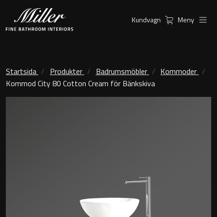
Kundvagn
Meny
Produkter
Serier
Ambient Speglar
Kommoder
Startsida
Produkter
Badrumsmöbler
Kommoder
Kommod City 80 Cotton Cream för Bänkskiva
Inspiration
City
Möbelpaket
Hitta
Classic Porslin
återförsäljare
Kensington
Spegelskåp
London
Linear Led Spegelskåp
New York
Kundservice
Sky Spegelskåp