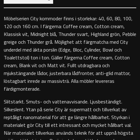
Toalettstolar
Möbelserien City kommoder finns i storlekar: 40, 60, 80, 100,
Golvstående toalettstol
120 och 160 cm. I färgerna: Coffee cream, Cotton cream,
Klassisk vit, Midnight blå, Thunder svart, Highland grön, Pebble
Vägghängd toalettstol
greige och Thunder grå. Möjlighet att färgmatcha med City
underdel med äkta porslin (Edge, Bloc, Cylinder, Bowl och
Toalettstol) ton i ton. Gäller färgerna Coffee cream, Cotton
cream, Blank vit och Matt vit. Fullt utdragbara och
mjukstängande lådor, justerbara lådfronter, anti-glid mattor,
löstagbart inrede av massivträ. Alla möbler levereras
Toalettpappershållare
färdigmonterade.
Krokar
Slitstarkt. Smuts- och vattenavvisande. Ljusbeständigt.
Silkeslent. Ytan på serie City är supermatt och tillverkat av
Handduksringar
reptåligt nanomaterial för att ge längre hållbarhet. Styrkan i
materialet gör City till ett intressant och mycket hållbart val.
När materialet tillverkas används teknik för att uppnå högsta
Handduksstänger