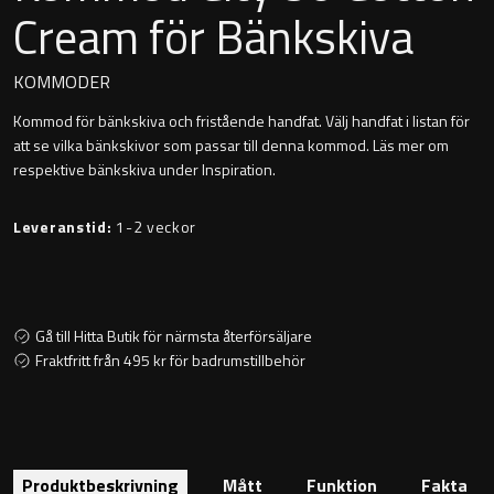
Cream för Bänkskiva
Montana
Heltäckande handfat
Orlando
KOMMODER
Fristående handfat
Kommod för bänkskiva och fristående handfat. Välj handfat i listan för
Signature
att se vilka bänkskivor som passar till denna kommod. Läs mer om
Underlimmat handfat
respektive bänkskiva under Inspiration.
Stockholm
Handfat med piedestal
Leveranstid:
1-2 veckor
Blandare
Gå till Hitta Butik för närmsta återförsäljare
Fraktfritt från 495 kr för badrumstillbehör
Tvättställsblandare
Bottenventiler
Produktbeskrivning
Mått
Funktion
Fakta